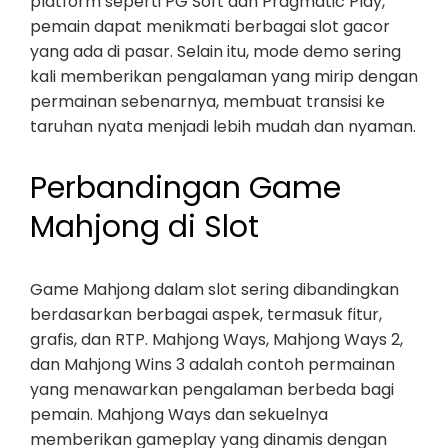
platform seperti PG Soft dan Pragmatic Play,
pemain dapat menikmati berbagai slot gacor
yang ada di pasar. Selain itu, mode demo sering
kali memberikan pengalaman yang mirip dengan
permainan sebenarnya, membuat transisi ke
taruhan nyata menjadi lebih mudah dan nyaman.
Perbandingan Game
Mahjong di Slot
Game Mahjong dalam slot sering dibandingkan
berdasarkan berbagai aspek, termasuk fitur,
grafis, dan RTP. Mahjong Ways, Mahjong Ways 2,
dan Mahjong Wins 3 adalah contoh permainan
yang menawarkan pengalaman berbeda bagi
pemain. Mahjong Ways dan sekuelnya
memberikan gameplay yang dinamis dengan