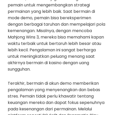
pemain untuk mengembangkan strategi
permainan yang lebih baik. Saat bermain di
mode demo, pemain bisa bereksperimen
dengan berbagai taruhan dan mempelajari pola
kemenangan. Misalnya, dengan mencoba
Mahjong Wins 3, mereka bisa memahami kapan
waktu terbaik untuk bertaruh lebih besar atau
lebih kecil. Pengalaman ini sangat berharga
untuk meningkatkan peluang menang saat
akhirnya bermain di kasino dengan uang
sungguhan.
Terakhir, bermain di akun demo memberikan
pengalaman yang menyenangkan dan bebas
stres. Pemain tidak perlu khawatir tentang
keuangan mereka dan dapat fokus sepenuhnya
pada kesenangan dari permainan. Melalui