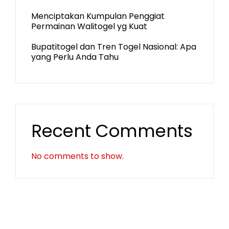
Menciptakan Kumpulan Penggiat
Permainan Walitogel yg Kuat
Bupatitogel dan Tren Togel Nasional: Apa
yang Perlu Anda Tahu
Recent Comments
No comments to show.