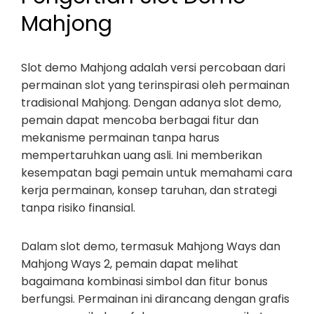
Mahjong
Slot demo Mahjong adalah versi percobaan dari
permainan slot yang terinspirasi oleh permainan
tradisional Mahjong. Dengan adanya slot demo,
pemain dapat mencoba berbagai fitur dan
mekanisme permainan tanpa harus
mempertaruhkan uang asli. Ini memberikan
kesempatan bagi pemain untuk memahami cara
kerja permainan, konsep taruhan, dan strategi
tanpa risiko finansial.
Dalam slot demo, termasuk Mahjong Ways dan
Mahjong Ways 2, pemain dapat melihat
bagaimana kombinasi simbol dan fitur bonus
berfungsi. Permainan ini dirancang dengan grafis