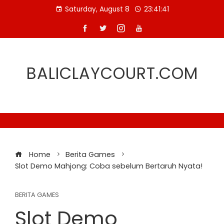
Skip
Saturday, August 8
23:41:42
to
content
BALICLAYCOURT.COM
Home
Berita Games
Slot Demo Mahjong: Coba sebelum Bertaruh Nyata!
BERITA GAMES
Slot Demo