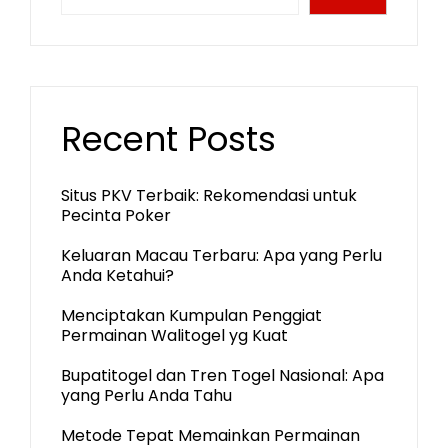
Recent Posts
Situs PKV Terbaik: Rekomendasi untuk
Pecinta Poker
Keluaran Macau Terbaru: Apa yang Perlu
Anda Ketahui?
Menciptakan Kumpulan Penggiat
Permainan Walitogel yg Kuat
Bupatitogel dan Tren Togel Nasional: Apa
yang Perlu Anda Tahu
Metode Tepat Memainkan Permainan