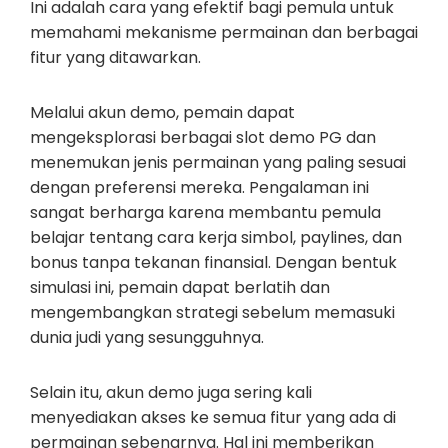
Ini adalah cara yang efektif bagi pemula untuk
memahami mekanisme permainan dan berbagai
fitur yang ditawarkan.
Melalui akun demo, pemain dapat
mengeksplorasi berbagai slot demo PG dan
menemukan jenis permainan yang paling sesuai
dengan preferensi mereka. Pengalaman ini
sangat berharga karena membantu pemula
belajar tentang cara kerja simbol, paylines, dan
bonus tanpa tekanan finansial. Dengan bentuk
simulasi ini, pemain dapat berlatih dan
mengembangkan strategi sebelum memasuki
dunia judi yang sesungguhnya.
Selain itu, akun demo juga sering kali
menyediakan akses ke semua fitur yang ada di
permainan sebenarnya. Hal ini memberikan