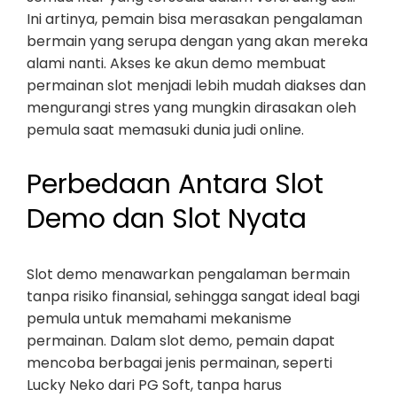
Ini artinya, pemain bisa merasakan pengalaman
bermain yang serupa dengan yang akan mereka
alami nanti. Akses ke akun demo membuat
permainan slot menjadi lebih mudah diakses dan
mengurangi stres yang mungkin dirasakan oleh
pemula saat memasuki dunia judi online.
Perbedaan Antara Slot
Demo dan Slot Nyata
Slot demo menawarkan pengalaman bermain
tanpa risiko finansial, sehingga sangat ideal bagi
pemula untuk memahami mekanisme
permainan. Dalam slot demo, pemain dapat
mencoba berbagai jenis permainan, seperti
Lucky Neko dari PG Soft, tanpa harus