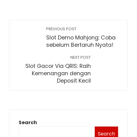
PREVIOUS POST
Slot Demo Mahjong: Coba
sebelum Bertaruh Nyata!
NEXT POST
Slot Gacor Via QRIS: Raih
Kemenangan dengan
Deposit Kecil
Search
Search