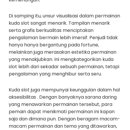
Di samping itu, unsur visualisasi dalam permainan
kuda slot sangat menarik. Tampilan menarik
serta grafis berkualitas menciptakan
pengalaman bermain lebih imersif. Penjudi tidak
hanya hanya bergantung pada fortune,
melainkan juga merasakan estetika permainan
yang menakjubkan. Ini mengkategorikan kuda
slot lebih dari sekadar sebuah permainan, tetapi
pengalaman yang menghibur serta seru.
Kuda slot juga mempunyai keunggulan dalam hal
aksesibilitas . Dengan banyaknya sarana daring
yang menawarkan permainan tersebut, para
pemain dapat menikmati permainan ini kapan
saja dan dimana pun. Dengan beragam macam-
macam permainan dan tema yang ditawarkan,