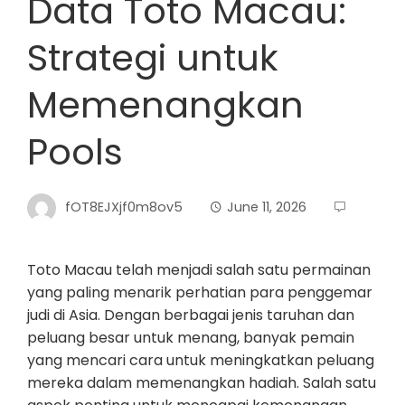
Data Toto Macau:
Strategi untuk
Memenangkan
Pools
fOT8EJXjf0m8ov5
June 11, 2026
Toto Macau telah menjadi salah satu permainan
yang paling menarik perhatian para penggemar
judi di Asia. Dengan berbagai jenis taruhan dan
peluang besar untuk menang, banyak pemain
yang mencari cara untuk meningkatkan peluang
mereka dalam memenangkan hadiah. Salah satu