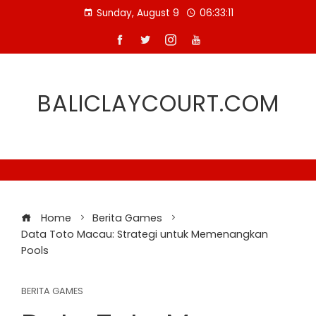
Skip
Sunday, August 9
06:33:12
to
content
BALICLAYCOURT.COM
Home
Berita Games
Data Toto Macau: Strategi untuk Memenangkan
Pools
BERITA GAMES