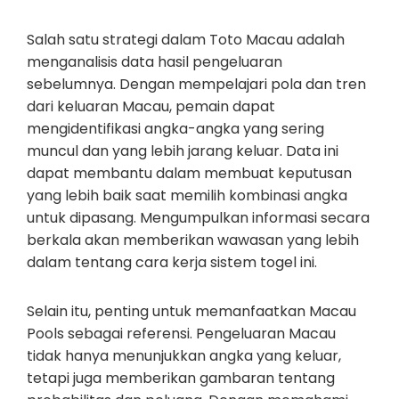
Salah satu strategi dalam Toto Macau adalah
menganalisis data hasil pengeluaran
sebelumnya. Dengan mempelajari pola dan tren
dari keluaran Macau, pemain dapat
mengidentifikasi angka-angka yang sering
muncul dan yang lebih jarang keluar. Data ini
dapat membantu dalam membuat keputusan
yang lebih baik saat memilih kombinasi angka
untuk dipasang. Mengumpulkan informasi secara
berkala akan memberikan wawasan yang lebih
dalam tentang cara kerja sistem togel ini.
Selain itu, penting untuk memanfaatkan Macau
Pools sebagai referensi. Pengeluaran Macau
tidak hanya menunjukkan angka yang keluar,
tetapi juga memberikan gambaran tentang