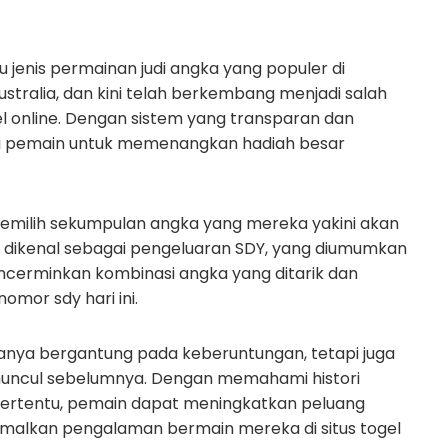
u jenis permainan judi angka yang populer di
Australia, dan kini telah berkembang menjadi salah
l online. Dengan sistem yang transparan dan
gi pemain untuk memenangkan hadiah besar
emilih sekumpulan angka yang mereka yakini akan
but dikenal sebagai pengeluaran SDY, yang diumumkan
encerminkan kombinasi angka yang ditarik dan
mor sdy hari ini.
hanya bergantung pada keberuntungan, tetapi juga
 muncul sebelumnya. Dengan memahami histori
tertentu, pemain dapat meningkatkan peluang
malkan pengalaman bermain mereka di situs togel