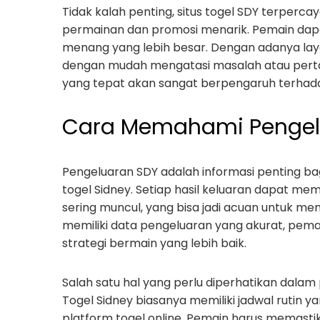
Tidak kalah penting, situs togel SDY terperca
permainan dan promosi menarik. Pemain dap
menang yang lebih besar. Dengan adanya lay
dengan mudah mengatasi masalah atau pertan
yang tepat akan sangat berpengaruh terhadap
Cara Memahami Pengel
Pengeluaran SDY adalah informasi penting ba
togel Sidney. Setiap hasil keluaran dapat 
sering muncul, yang bisa jadi acuan untuk m
memiliki data pengeluaran yang akurat, pema
strategi bermain yang lebih baik.
Salah satu hal yang perlu diperhatikan dala
Togel Sidney biasanya memiliki jadwal rutin ya
platform togel online. Pemain harus memast