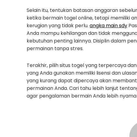
Selain itu, tentukan batasan anggaran sebe
ketika bermain togel online, tetapi memiliki
kerugian yang tidak perlu.
angka main sdy
Pas
Anda mampu kehilangan dan tidak mengguna
kebutuhan penting lainnya. Disiplin dalam p
permainan tanpa stres.
Terakhir, pilih situs togel yang terpercaya da
yang Anda gunakan memiliki lisensi dan ulasan 
yang kurang dapat dipercaya akan membant
permainan Anda. Cari tahu lebih lanjut tent
agar pengalaman bermain Anda lebih nyama