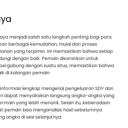
aya
caya menjadi salah satu langkah penting bagi para
kan berbagai kemudahan, mulai dari proses
nan yang terjamin. Ini memastikan bahwa setiap
ndungi dengan baik. Pemain disarankan untuk
bergabung dengan suatu situs, memastikan bahwa
aik di kalangan pemain.
n informasi lengkap mengenai pengeluaran SDY dan
 pemain dapat menyaksikan langsung angka-angka yang
main yang lebih menarik. Selain itu, keberadaan
 pemain bisa menganalisis hasil sebelumnya
angka di sesi selanjutnya.