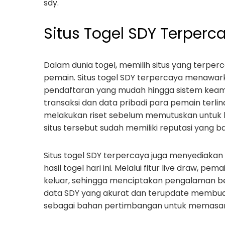
sdy.
Situs Togel SDY Terperc
Dalam dunia togel, memilih situs yang terper
pemain. Situs togel SDY terpercaya menawar
pendaftaran yang mudah hingga sistem keama
transaksi dan data pribadi para pemain terli
melakukan riset sebelum memutuskan untuk 
situs tersebut sudah memiliki reputasi yang b
Situs togel SDY terpercaya juga menyediaka
hasil togel hari ini. Melalui fitur live draw,
keluar, sehingga menciptakan pengalaman ber
data SDY yang akurat dan terupdate membuat
sebagai bahan pertimbangan untuk memasang 