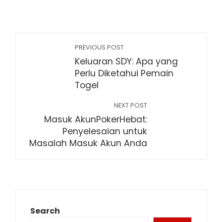
PREVIOUS POST
Keluaran SDY: Apa yang
Perlu Diketahui Pemain
Togel
NEXT POST
Masuk AkunPokerHebat:
Penyelesaian untuk
Masalah Masuk Akun Anda
Search