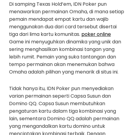
Di samping Texas Hold’em, IDN Poker pun
menawarkan permainan Omaha, di mana setiap
pemain mendapat empat kartu dan wajib
menggunakan dua dari card tersebut disertai
tiga dari lima kartu komunitas.
poker online
Game ini menyuguhkan dinamika yang unik dan
sering menghasilkan kombinasi tangan yang
lebih rumit. Pemain yang suka tantangan dan
tempo permainan akan menemukan bahwa
Omaha adalah pilihan yang menarik di situs ini.
Tidak hanya itu, IDN Poker pun menyediakan
varian permainan seperti Capsa Susun dan
Domino QQ. Capsa Susun membutuhkan
pengaturan kartu dalam tiga kombinasi yang
lain, sementara Domino QQ adalah permainan
yang mengandalkan kartu domino untuk
menciptakan kombinasi terbaik. Dengan