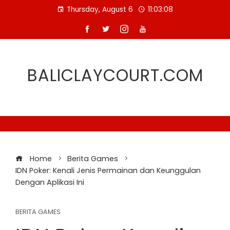
Skip
Thursday, August 6
11:03:08
to
content
BALICLAYCOURT.COM
Home
Berita Games
IDN Poker: Kenali Jenis Permainan dan Keunggulan
Dengan Aplikasi Ini
BERITA GAMES