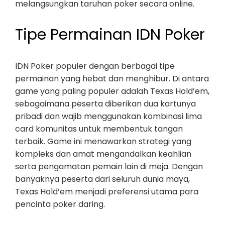
melangsungkan taruhan poker secara online.
Tipe Permainan IDN Poker
IDN Poker populer dengan berbagai tipe
permainan yang hebat dan menghibur. Di antara
game yang paling populer adalah Texas Hold’em,
sebagaimana peserta diberikan dua kartunya
pribadi dan wajib menggunakan kombinasi lima
card komunitas untuk membentuk tangan
terbaik. Game ini menawarkan strategi yang
kompleks dan amat mengandalkan keahlian
serta pengamatan pemain lain di meja. Dengan
banyaknya peserta dari seluruh dunia maya,
Texas Hold’em menjadi preferensi utama para
pencinta poker daring.