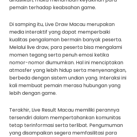
pemain terhadap keabsahan game.
Di samping itu, Live Draw Macau merupakan
media interaktif yang dapat memperbaiki
kualitas pengalaman bermain banyak peserta.
Melalui live draw, para peserta bisa mengalami
momen tegang serta penuh emosi ketika
nomor-nomor diumumkan. Hal ini menciptakan
atmosfer yang lebih hidup serta menyenangkan,
berbeda dengan sistem undian yang. Interaksi ini
kali membuat pemain merasa hubungan yang
lebih dengan game.
Terakhir, Live Result Macau memiliki perannya
tersendiri dalam mempertahankan komunitas
tetap terinformasi serta terlibat. Pengumuman
yang disampaikan segera memfasilitasi para