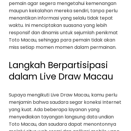
pemain agar segera mengetahui kemenangan
maupun kekalahan mereka sendiri, tanpa perlu
menantikan informasi yang selalu tidak tepat
waktu. Ini menciptakan suasana yang lebih
responsif dan dinamis untuk sejumlah penikmat
Toto Macau, sehingga para pemain tidak akan
miss setiap momen momen dalam permainan.
Langkah Berpartisipasi
dalam Live Draw Macau
Supaya mengikuti Live Draw Macau, kamu perlu
menjamin bahwa saudara segar koneksi Internet
yang kuat. Ada beberapa layanan yang
menyediakan tayangan langsung data undian
Toto Macau, dan saudara dapat menontonnya