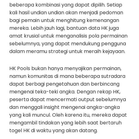
beberapa kombinasi yang dapat dipilih. Setiap
kali hasil undian undian akan menjadi pedoman
bagi pemain untuk menghitung kemenangan
mereka. Lebih jauh lagi, bantuan data HK juga
amat krusial untuk menganalisis pola permainan
sebelumnya, yang dapat mendukung pengguna
dalam meramu strategi untuk meraih kejayaan.
HK Pools bukan hanya menyajikan permainan,
namun komunitas di mana beberapa sutradara
dapat berbagi pengetahuan dan berbincang
mengenai teka-teki angka. Dengan rekap HK,
peserta dapat mencermati output sebelumnya
dan menggali insight mengenai angka-angka
yang kali muncul. Oleh karena itu, mereka dapat
mengambil tindakan yang lebih saat bertaruh
togel HK di waktu yang akan datang.