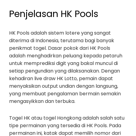
Penjelasan HK Pools
HK Pools adalah sistem lotere yang sangat
diterima di Indonesia, terutama bagi banyak
penikmat togel. Dasar pokok dari HK Pools
adalah menghadirkan peluang kepada petaruh
untuk memprediksi digit yang bakal muncul di
setiap pengundian yang dilaksanakan. Dengan
kehadiran live draw HK Lotto, pemain dapat
menyaksikan output undian dengan langsung,
yang membuat pengalaman bermain semakin
mengasyikkan dan terbuka.
Togel HK atau togel Hongkong adalah salah satu
tipe permainan yang tersedia di HK Pools. Pada
permainan ini, katak dapat memilih nomor dari