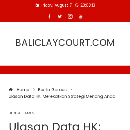
Skip
Friday, August 7
23:03:13
to
content
BALICLAYCOURT.COM
Home
Berita Games
Ulasan Data HK: Merekatkan Strategi Menang Anda
BERITA GAMES
Ulasan Data HK: