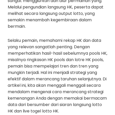
sangat menggiurkan dan alur permainan yang.
Melalui pengundian langsung HK, peserta dapat
melihat secara langsung output lotto, yang
semakin menambah kegembiraan dalam
bermain.
Selaku pemain, memahami rekap HK dan data
yang relevan sangatlah penting. Dengan
memperhatikan hasil-hasil sebelumnya pools HK,
misalnya ringkasan HK pools dan lotre HK pools,
pemain bisa mempelajari tren dan tren yang
mungkin terjadi. Hal ini menjadi strategi yang
efektif dalam merancang taruhan selanjutnya. Di
artikel ini, kita akan menggali menggali secara
mendalam mengenai cara merancang strategi
kemenangan Anda dengan memakai bermacam
data dari bersumber dari siaran langsung lotto
HK dan live togel lotto HK.