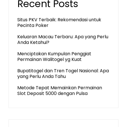
Recent Posts
Situs PKV Terbaik: Rekomendasi untuk
Pecinta Poker
Keluaran Macau Terbaru: Apa yang Perlu
Anda Ketahui?
Menciptakan Kumpulan Penggiat
Permainan Walitogel yg Kuat
Bupatitogel dan Tren Togel Nasional: Apa
yang Perlu Anda Tahu
Metode Tepat Memainkan Permainan
Slot Deposit 5000 dengan Pulsa