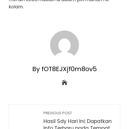
kolam.
By fOT8EJXjf0m8ov5
PREVIOUS POST
Hasil Sdy Hari Ini: Dapatkan
Info Terbaru pada Tempat