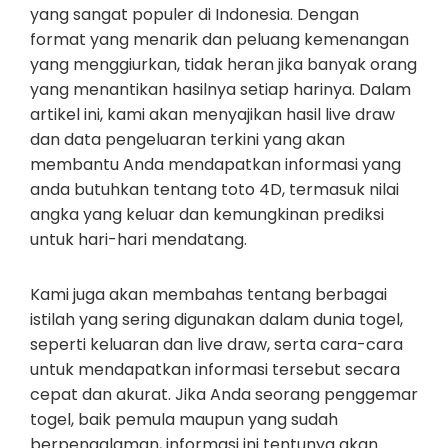
yang sangat populer di Indonesia. Dengan
format yang menarik dan peluang kemenangan
yang menggiurkan, tidak heran jika banyak orang
yang menantikan hasilnya setiap harinya. Dalam
artikel ini, kami akan menyajikan hasil live draw
dan data pengeluaran terkini yang akan
membantu Anda mendapatkan informasi yang
anda butuhkan tentang toto 4D, termasuk nilai
angka yang keluar dan kemungkinan prediksi
untuk hari-hari mendatang.
Kami juga akan membahas tentang berbagai
istilah yang sering digunakan dalam dunia togel,
seperti keluaran dan live draw, serta cara-cara
untuk mendapatkan informasi tersebut secara
cepat dan akurat. Jika Anda seorang penggemar
togel, baik pemula maupun yang sudah
berpengalaman, informasi ini tentunya akan