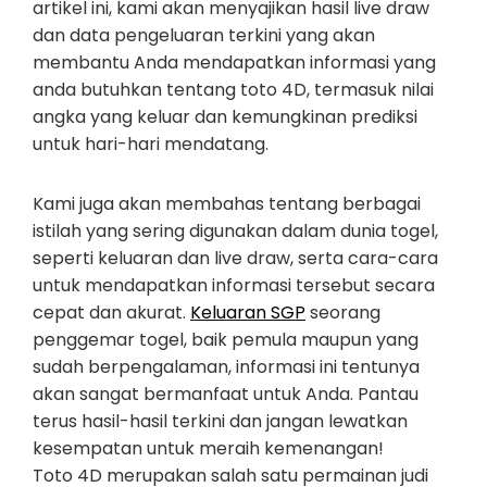
artikel ini, kami akan menyajikan hasil live draw
dan data pengeluaran terkini yang akan
membantu Anda mendapatkan informasi yang
anda butuhkan tentang toto 4D, termasuk nilai
angka yang keluar dan kemungkinan prediksi
untuk hari-hari mendatang.
Kami juga akan membahas tentang berbagai
istilah yang sering digunakan dalam dunia togel,
seperti keluaran dan live draw, serta cara-cara
untuk mendapatkan informasi tersebut secara
cepat dan akurat.
Keluaran SGP
seorang
penggemar togel, baik pemula maupun yang
sudah berpengalaman, informasi ini tentunya
akan sangat bermanfaat untuk Anda. Pantau
terus hasil-hasil terkini dan jangan lewatkan
kesempatan untuk meraih kemenangan!
Toto 4D merupakan salah satu permainan judi