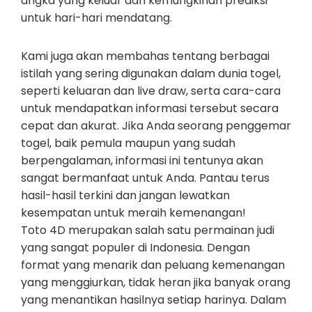
angka yang keluar dan kemungkinan prediksi
untuk hari-hari mendatang.
Kami juga akan membahas tentang berbagai
istilah yang sering digunakan dalam dunia togel,
seperti keluaran dan live draw, serta cara-cara
untuk mendapatkan informasi tersebut secara
cepat dan akurat. Jika Anda seorang penggemar
togel, baik pemula maupun yang sudah
berpengalaman, informasi ini tentunya akan
sangat bermanfaat untuk Anda. Pantau terus
hasil-hasil terkini dan jangan lewatkan
kesempatan untuk meraih kemenangan!
Toto 4D merupakan salah satu permainan judi
yang sangat populer di Indonesia. Dengan
format yang menarik dan peluang kemenangan
yang menggiurkan, tidak heran jika banyak orang
yang menantikan hasilnya setiap harinya. Dalam