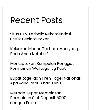
Recent Posts
Situs PKV Terbaik: Rekomendasi
untuk Pecinta Poker
Keluaran Macau Terbaru: Apa yang
Perlu Anda Ketahui?
Menciptakan Kumpulan Penggiat
Permainan Walitogel yg Kuat
Bupatitogel dan Tren Togel Nasional:
Apa yang Perlu Anda Tahu
Metode Tepat Memainkan
Permainan Slot Deposit 5000
dengan Pulsa