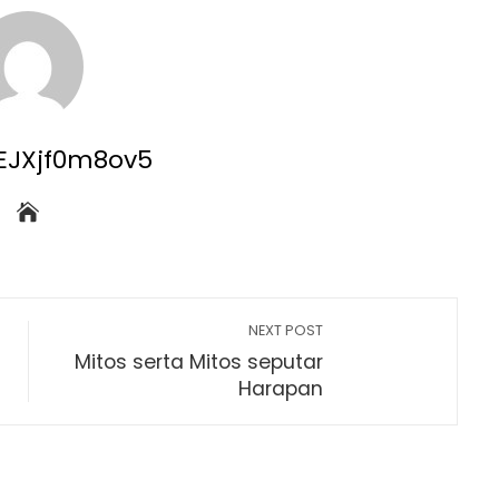
8EJXjf0m8ov5
NEXT POST
Mitos serta Mitos seputar
Harapan