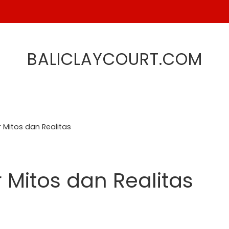
BALICLAYCOURT.COM
r Mitos dan Realitas
 Mitos dan Realitas