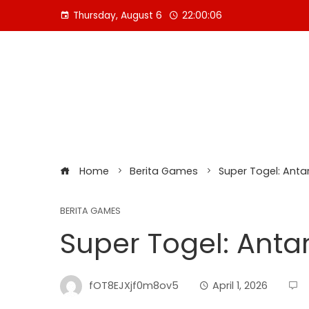
Skip
Thursday, August 6
22:00:06
to
content
Home
Berita Games
Super Togel: Anta
BERITA GAMES
Super Togel: Antar
fOT8EJXjf0m8ov5
April 1, 2026