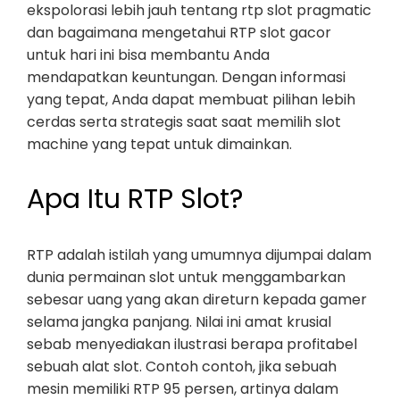
ekspolorasi lebih jauh tentang rtp slot pragmatic
dan bagaimana mengetahui RTP slot gacor
untuk hari ini bisa membantu Anda
mendapatkan keuntungan. Dengan informasi
yang tepat, Anda dapat membuat pilihan lebih
cerdas serta strategis saat saat memilih slot
machine yang tepat untuk dimainkan.
Apa Itu RTP Slot?
RTP adalah istilah yang umumnya dijumpai dalam
dunia permainan slot untuk menggambarkan
sebesar uang yang akan direturn kepada gamer
selama jangka panjang. Nilai ini amat krusial
sebab menyediakan ilustrasi berapa profitabel
sebuah alat slot. Contoh contoh, jika sebuah
mesin memiliki RTP 95 persen, artinya dalam