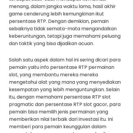
menang, dalam jangka waktu lama, hasil akhir
game cenderung lebih kemungkinan ikut
persentase RTP. Dengan demikian, pemain
sebaiknya tidak semata-mata mengandalkan
keberuntungan, tetapi juga memahami peluang
dan taktik yang bisa dijadikan acuan.
Salah satu aspek dalam hal ini sering dicari para
pemain yaitu info persentase RTP permainan
slot, yang membantu mereka mereka
mengetahui alat yang mana yang menyediakan
kesempatan yang lebih menguntungkan. Selain
itu, dengan memahami persentase RTP slot
pragmatic dan persentase RTP slot gacor, para
pemain bisa memilih jenis permainan yang
memberikan nilai terbaik dari investasi itu. Ini
memberi para pemain keunggulan dalam