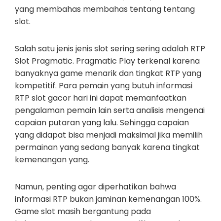
yang membahas membahas tentang tentang
slot.
Salah satu jenis jenis slot sering sering adalah RTP
Slot Pragmatic. Pragmatic Play terkenal karena
banyaknya game menarik dan tingkat RTP yang
kompetitif. Para pemain yang butuh informasi
RTP slot gacor hari ini dapat memanfaatkan
pengalaman pemain lain serta analisis mengenai
capaian putaran yang lalu. Sehingga capaian
yang didapat bisa menjadi maksimal jika memilih
permainan yang sedang banyak karena tingkat
kemenangan yang.
Namun, penting agar diperhatikan bahwa
informasi RTP bukan jaminan kemenangan 100%.
Game slot masih bergantung pada