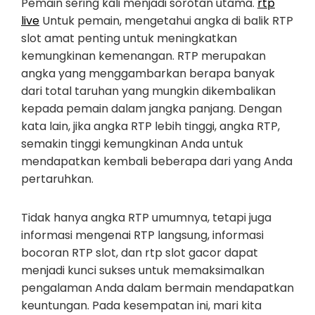
Pemain sering kali menjadi sorotan utama.
rtp
live
Untuk pemain, mengetahui angka di balik RTP
slot amat penting untuk meningkatkan
kemungkinan kemenangan. RTP merupakan
angka yang menggambarkan berapa banyak
dari total taruhan yang mungkin dikembalikan
kepada pemain dalam jangka panjang. Dengan
kata lain, jika angka RTP lebih tinggi, angka RTP,
semakin tinggi kemungkinan Anda untuk
mendapatkan kembali beberapa dari yang Anda
pertaruhkan.
Tidak hanya angka RTP umumnya, tetapi juga
informasi mengenai RTP langsung, informasi
bocoran RTP slot, dan rtp slot gacor dapat
menjadi kunci sukses untuk memaksimalkan
pengalaman Anda dalam bermain mendapatkan
keuntungan. Pada kesempatan ini, mari kita