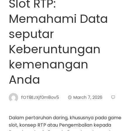
Slot RTP:
Memahami Data
seputar
Keberuntungan
kemenangan
Anda
fOT8EJXjf0m8ov5
March 7, 2026
Dalam pertaruhan daring, khususnya pada game
slot, konsep RTP atau Pengembalian kepada