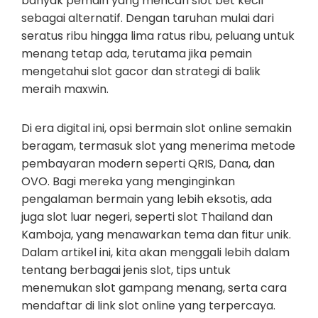
banyak pemain yang mencari slot bet kecil
sebagai alternatif. Dengan taruhan mulai dari
seratus ribu hingga lima ratus ribu, peluang untuk
menang tetap ada, terutama jika pemain
mengetahui slot gacor dan strategi di balik
meraih maxwin.
Di era digital ini, opsi bermain slot online semakin
beragam, termasuk slot yang menerima metode
pembayaran modern seperti QRIS, Dana, dan
OVO. Bagi mereka yang menginginkan
pengalaman bermain yang lebih eksotis, ada
juga slot luar negeri, seperti slot Thailand dan
Kamboja, yang menawarkan tema dan fitur unik.
Dalam artikel ini, kita akan menggali lebih dalam
tentang berbagai jenis slot, tips untuk
menemukan slot gampang menang, serta cara
mendaftar di link slot online yang terpercaya.