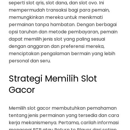
seperti slot qris, slot dana, dan slot ovo. Ini
mempermudah transaksi bagi para pemain,
memungkinkan mereka untuk menikmati
permainan tanpa hambatan. Dengan berbagai
opsi taruhan dan metode pembayaran, pemain
dapat memilih jenis slot yang paling sesuai
dengan anggaran dan preferensi mereka,
menciptakan pengalaman bermain yang lebih
personal dan seru.
Strategi Memilih Slot
Gacor
Memilih slot gacor membutuhkan pemahaman
tentang jenis permainan yang tersedia dan cara
kerja mekanismenya. Pertama, carilah informasi
mengenai RTP atau Return to Player dari setiap