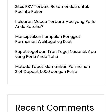
Situs PKV Terbaik: Rekomendasi untuk
Pecinta Poker
Keluaran Macau Terbaru: Apa yang Perlu
Anda Ketahui?
Menciptakan Kumpulan Penggiat
Permainan Walitogel yg Kuat
Bupatitogel dan Tren Togel Nasional: Apa
yang Perlu Anda Tahu
Metode Tepat Memainkan Permainan
Slot Deposit 5000 dengan Pulsa
Recent Comments