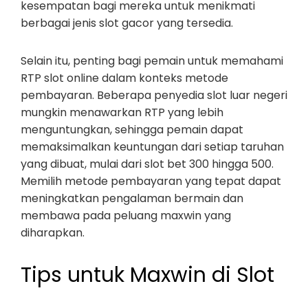
kesempatan bagi mereka untuk menikmati
berbagai jenis slot gacor yang tersedia.
Selain itu, penting bagi pemain untuk memahami
RTP slot online dalam konteks metode
pembayaran. Beberapa penyedia slot luar negeri
mungkin menawarkan RTP yang lebih
menguntungkan, sehingga pemain dapat
memaksimalkan keuntungan dari setiap taruhan
yang dibuat, mulai dari slot bet 300 hingga 500.
Memilih metode pembayaran yang tepat dapat
meningkatkan pengalaman bermain dan
membawa pada peluang maxwin yang
diharapkan.
Tips untuk Maxwin di Slot