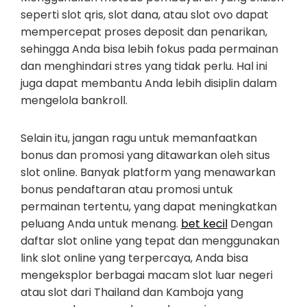
seperti slot qris, slot dana, atau slot ovo dapat
mempercepat proses deposit dan penarikan,
sehingga Anda bisa lebih fokus pada permainan
dan menghindari stres yang tidak perlu. Hal ini
juga dapat membantu Anda lebih disiplin dalam
mengelola bankroll.
Selain itu, jangan ragu untuk memanfaatkan
bonus dan promosi yang ditawarkan oleh situs
slot online. Banyak platform yang menawarkan
bonus pendaftaran atau promosi untuk
permainan tertentu, yang dapat meningkatkan
peluang Anda untuk menang.
bet kecil
Dengan
daftar slot online yang tepat dan menggunakan
link slot online yang terpercaya, Anda bisa
mengeksplor berbagai macam slot luar negeri
atau slot dari Thailand dan Kamboja yang