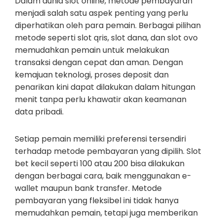
Dalam dunia slot online, metode pembayaran
menjadi salah satu aspek penting yang perlu
diperhatikan oleh para pemain. Berbagai pilihan
metode seperti slot qris, slot dana, dan slot ovo
memudahkan pemain untuk melakukan
transaksi dengan cepat dan aman. Dengan
kemajuan teknologi, proses deposit dan
penarikan kini dapat dilakukan dalam hitungan
menit tanpa perlu khawatir akan keamanan
data pribadi.
Setiap pemain memiliki preferensi tersendiri
terhadap metode pembayaran yang dipilih. Slot
bet kecil seperti 100 atau 200 bisa dilakukan
dengan berbagai cara, baik menggunakan e-
wallet maupun bank transfer. Metode
pembayaran yang fleksibel ini tidak hanya
memudahkan pemain, tetapi juga memberikan