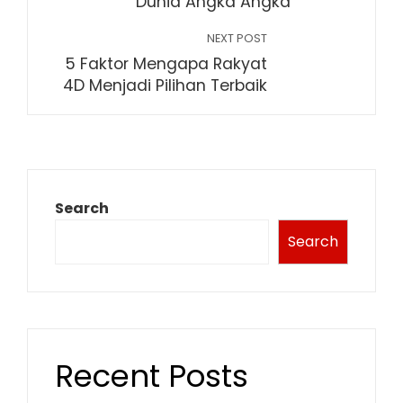
Dunia Angka Angka
NEXT POST
5 Faktor Mengapa Rakyat
4D Menjadi Pilihan Terbaik
Search
Search
Recent Posts