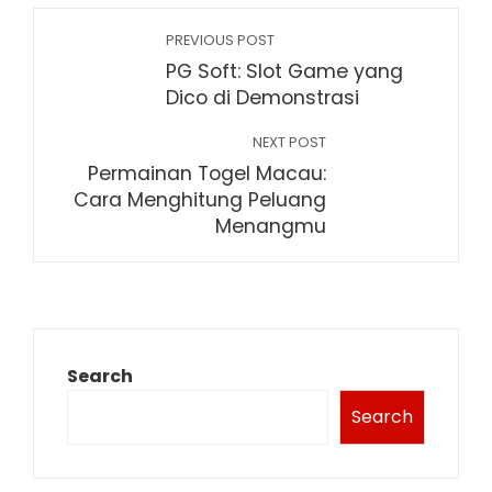
PREVIOUS POST
PG Soft: Slot Game yang
Dico di Demonstrasi
NEXT POST
Permainan Togel Macau:
Cara Menghitung Peluang
Menangmu
Search
Search