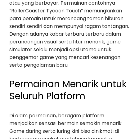
atau yang berbayar. Permainan contohnya
“RollerCoaster Tycoon Touch” memungkinkan
para pemain untuk merancang taman hiburan
sendiri sendiri dan mempunyai ragam tantangan.
Dengan adanya kabar terbaru terbaru dalam
perancangan visual serta fitur menarik, game
simulator selalu menjadi opsi utama untuk
penggemar game yang mencari kesenangan
serta pengalaman baru.
Permainan Menarik untuk
Seluruh Platform
Di alam permainan, beragam platform
menjadikan sensasi bermain semakin menarik.
Game daring serta luring kini bisa dinikmati di
berbagai perangkat contohnya komputer,