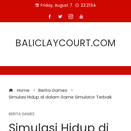
Skip
Friday, August 7
23:21:55
to
content
BALICLAYCOURT.COM
Home
Berita Games
Simulasi Hidup di dalam Game Simulator Terbaik
BERITA GAMES
Simulasi Hidup di