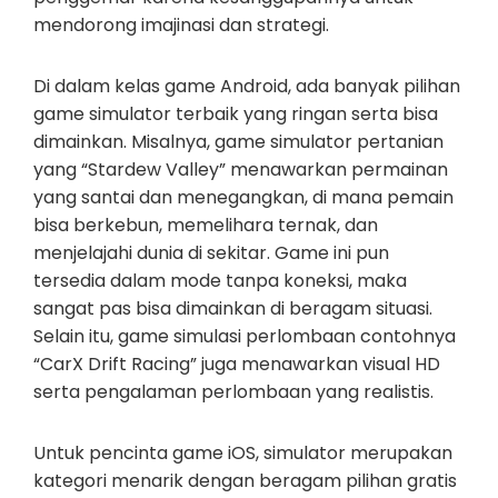
mendorong imajinasi dan strategi.
Di dalam kelas game Android, ada banyak pilihan
game simulator terbaik yang ringan serta bisa
dimainkan. Misalnya, game simulator pertanian
yang “Stardew Valley” menawarkan permainan
yang santai dan menegangkan, di mana pemain
bisa berkebun, memelihara ternak, dan
menjelajahi dunia di sekitar. Game ini pun
tersedia dalam mode tanpa koneksi, maka
sangat pas bisa dimainkan di beragam situasi.
Selain itu, game simulasi perlombaan contohnya
“CarX Drift Racing” juga menawarkan visual HD
serta pengalaman perlombaan yang realistis.
Untuk pencinta game iOS, simulator merupakan
kategori menarik dengan beragam pilihan gratis