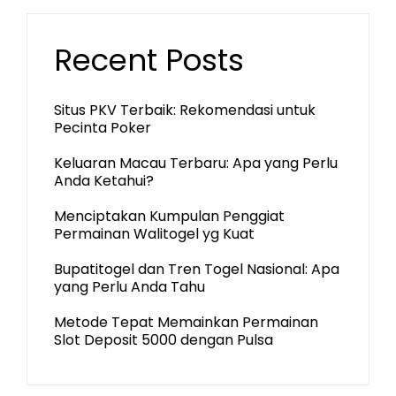
Recent Posts
Situs PKV Terbaik: Rekomendasi untuk
Pecinta Poker
Keluaran Macau Terbaru: Apa yang Perlu
Anda Ketahui?
Menciptakan Kumpulan Penggiat
Permainan Walitogel yg Kuat
Bupatitogel dan Tren Togel Nasional: Apa
yang Perlu Anda Tahu
Metode Tepat Memainkan Permainan
Slot Deposit 5000 dengan Pulsa