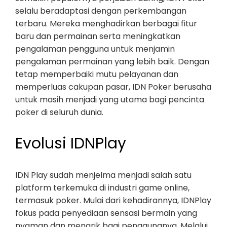
selalu beradaptasi dengan perkembangan
terbaru. Mereka menghadirkan berbagai fitur
baru dan permainan serta meningkatkan
pengalaman pengguna untuk menjamin
pengalaman permainan yang lebih baik. Dengan
tetap memperbaiki mutu pelayanan dan
memperluas cakupan pasar, IDN Poker berusaha
untuk masih menjadi yang utama bagi pencinta
poker di seluruh dunia.
Evolusi IDNPlay
IDN Play sudah menjelma menjadi salah satu
platform terkemuka di industri game online,
termasuk poker. Mulai dari kehadirannya, IDNPlay
fokus pada penyediaan sensasi bermain yang
nyaman dan menarik bagi penggunanya. Melalui