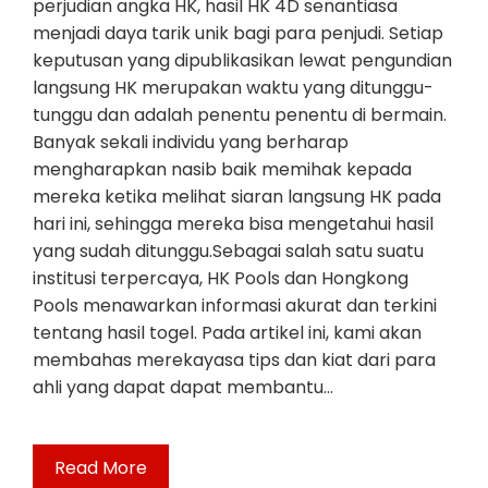
perjudian angka HK, hasil HK 4D senantiasa
menjadi daya tarik unik bagi para penjudi. Setiap
keputusan yang dipublikasikan lewat pengundian
langsung HK merupakan waktu yang ditunggu-
tunggu dan adalah penentu penentu di bermain.
Banyak sekali individu yang berharap
mengharapkan nasib baik memihak kepada
mereka ketika melihat siaran langsung HK pada
hari ini, sehingga mereka bisa mengetahui hasil
yang sudah ditunggu.Sebagai salah satu suatu
institusi terpercaya, HK Pools dan Hongkong
Pools menawarkan informasi akurat dan terkini
tentang hasil togel. Pada artikel ini, kami akan
membahas merekayasa tips dan kiat dari para
ahli yang dapat dapat membantu…
Read More