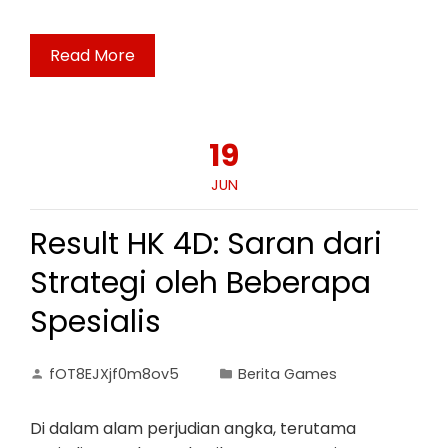
Read More
19
JUN
Result HK 4D: Saran dari
Strategi oleh Beberapa
Spesialis
fOT8EJXjf0m8ov5
Berita Games
Di dalam alam perjudian angka, terutama