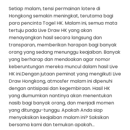
Setiap malam, tensi permainan lotere di
Hongkong semakin meningkat, terutama bagi
para pencinta Togel HK. Malam ini, semua mata
tertuju pada Live Draw HK yang akan
menayangkan hasil secara langsung dan
transparan, memberikan harapan bagi banyak
orang yang sedang menunggu keajaiban. Banyak
yang berharap dan mendoakan agar nomor
keberuntungan mereka muncul dalam hasil Live
HK ini.Dengan jutaan peminat yang mengikuti Live
Draw Hongkong, atmosfer malam ini dipenuhi
dengan antisipasi dan kegembiraan. Hasil HK
yang diumumkan nantinya akan menentukan
nasib bagi banyak orang, dan menjadi momen
yang ditunggu-tunggu. Apakah Anda siap
menyaksikan keajaiban malam ini? Saksikan
bersama kami dan temukan apakah…