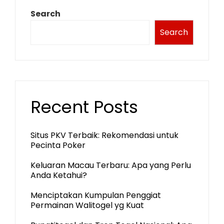
Search
Search
Recent Posts
Situs PKV Terbaik: Rekomendasi untuk
Pecinta Poker
Keluaran Macau Terbaru: Apa yang Perlu
Anda Ketahui?
Menciptakan Kumpulan Penggiat
Permainan Walitogel yg Kuat