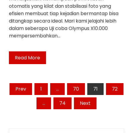
otomatis yang kilat dan stabilisasi foto yang
efisien membuat tiap kejadian bermantap bisa
ditangkap secara ideal. Mari kami jelajahi lebih
dalam seberapa Uji coba Olympus X10.000
mempersembahkan…
Read More
Posts
Prev
1
…
70
71
72
pagination
…
74
Next