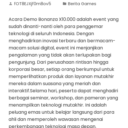
fOT8EJXjf0m8ov5
Berita Games
Acara Demo Bonanza X10.000 adalah event yang
sudah dinanti-nanti oleh para penggemar
teknologi di seluruh Indonesia. Dengan
menghadirkan inovasi terbaru dan bermacam-
macam solusi digital, event ini menjanjikan
pengalaman yang tidak akan terlupakan bagi
pengunjung. Dari perusahaan rintisan hingga
korporasi besar, setiap orang berkumpul untuk
memperlihatkan produk dan layanan mutakhir
mereka dalam suasana yang meriah dan
interaktif.Selama hari, peserta dapat menghadiri
berbagai seminar, workshop, dan pameran yang
menampilkan teknologi mutakhir. Ini adalah
peluang emas untuk belajar langsung dari para
ahli dan memperoleh wawasan mengenai
perkembangan teknologi masa depan.