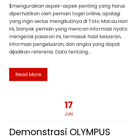
$menguraikan aspek-aspek penting yang harus
diperhatikan oleh pemain togel online, apalagi
yang ingin serius mengikutinya di Toto Macau.Hari
ini, banyak pemain yang mencari informasi nyata
mengenai pasaran ini, termasuk hasil keluaran,
informasi pengeluaran, dan angka yang dapat
dijadikan referensi. Data tentang…
Read More
17
JUN
Demonstrasi OLYMPUS