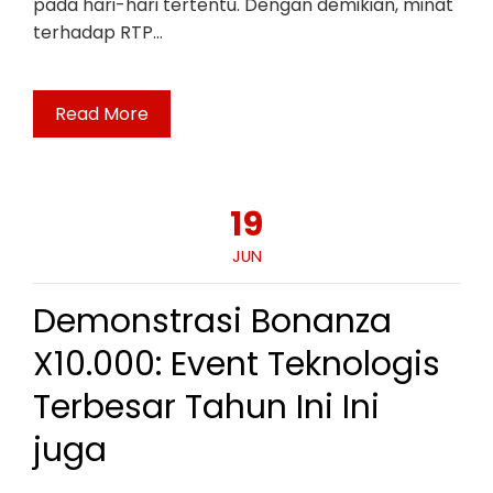
pada hari-hari tertentu. Dengan demikian, minat
terhadap RTP…
Read More
19
JUN
Demonstrasi Bonanza
X10.000: Event Teknologis
Terbesar Tahun Ini Ini
juga