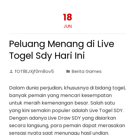
18
JUN
Peluang Menang di Live
Togel Sdy Hari Ini
fOT8EJXjf0m8ov5
Berita Games
Dalam dunia perjudian, khususnya di bidang togel,
banyak pemain yang mencari kesempatan
untuk meraih kemenangan besar. Salah satu
yang kini semakin populer adalah Live Togel SDY.
Dengan adanya Live Draw SDY yang disiarkan
secara langsung, para pemain dapat merasakan
sensasi nyata saat menunggu hasil undian.