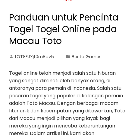
Panduan untuk Pencinta
Togel Togel Online pada
Macau Toto
fOT8EJXjf0m8ov5
Berita Games
Togel online telah menjadi salah satu hiburan
yang sangat diminati oleh banyak orang, di
antaranya para pemain di Indonesia. Salah satu
pasaran togel yang populer di kalangan pemain
adalah Toto Macau. Dengan berbagai macam
fitur unik dan kesempatan yang ditawarkan, Toto
dari Macau menjadi pilihan yang layak bagi
mereka yang ingin mencoba keberuntungan
mereka. Dalam artikel ini, kami akan