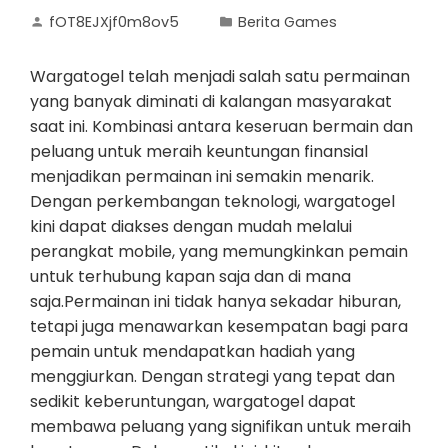
fOT8EJXjf0m8ov5
Berita Games
Wargatogel telah menjadi salah satu permainan
yang banyak diminati di kalangan masyarakat
saat ini. Kombinasi antara keseruan bermain dan
peluang untuk meraih keuntungan finansial
menjadikan permainan ini semakin menarik.
Dengan perkembangan teknologi, wargatogel
kini dapat diakses dengan mudah melalui
perangkat mobile, yang memungkinkan pemain
untuk terhubung kapan saja dan di mana
saja.Permainan ini tidak hanya sekadar hiburan,
tetapi juga menawarkan kesempatan bagi para
pemain untuk mendapatkan hadiah yang
menggiurkan. Dengan strategi yang tepat dan
sedikit keberuntungan, wargatogel dapat
membawa peluang yang signifikan untuk meraih