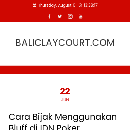
Skip
Thursday, August 6
13:38:18
to
content
BALICLAYCOURT.COM
22
JUN
Cara Bijak Menggunakan
Bluff di IDN Poker