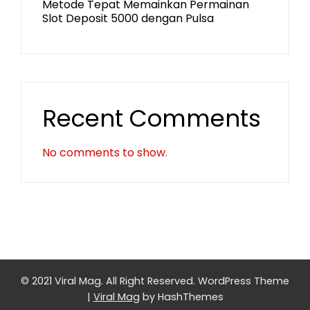
Metode Tepat Memainkan Permainan
Slot Deposit 5000 dengan Pulsa
Recent Comments
No comments to show.
© 2021 Viral Mag. All Right Reserved.
WordPress Theme
|
Viral Mag
by HashThemes