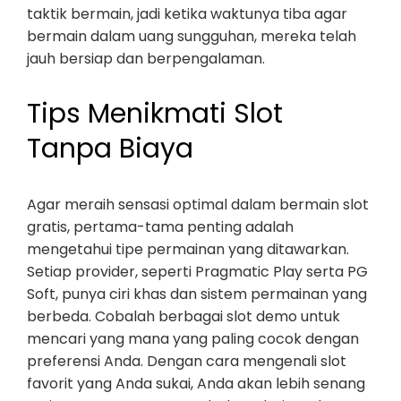
taktik bermain, jadi ketika waktunya tiba agar
bermain dalam uang sungguhan, mereka telah
jauh bersiap dan berpengalaman.
Tips Menikmati Slot
Tanpa Biaya
Agar meraih sensasi optimal dalam bermain slot
gratis, pertama-tama penting adalah
mengetahui tipe permainan yang ditawarkan.
Setiap provider, seperti Pragmatic Play serta PG
Soft, punya ciri khas dan sistem permainan yang
berbeda. Cobalah berbagai slot demo untuk
mencari yang mana yang paling cocok dengan
preferensi Anda. Dengan cara mengenali slot
favorit yang Anda sukai, Anda akan lebih senang