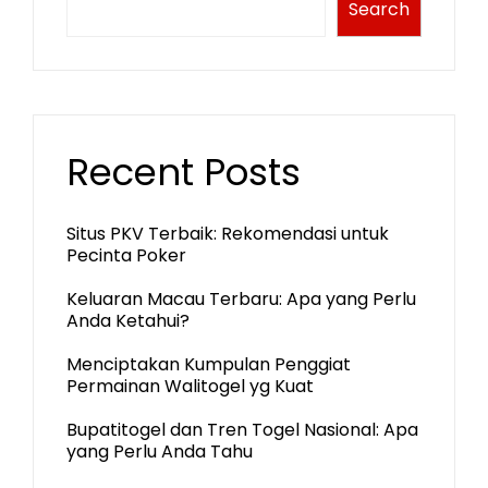
Search
Recent Posts
Situs PKV Terbaik: Rekomendasi untuk
Pecinta Poker
Keluaran Macau Terbaru: Apa yang Perlu
Anda Ketahui?
Menciptakan Kumpulan Penggiat
Permainan Walitogel yg Kuat
Bupatitogel dan Tren Togel Nasional: Apa
yang Perlu Anda Tahu