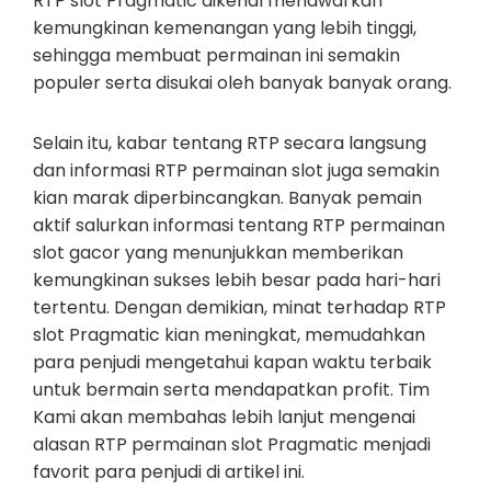
RTP slot Pragmatic dikenal menawarkan
kemungkinan kemenangan yang lebih tinggi,
sehingga membuat permainan ini semakin
populer serta disukai oleh banyak banyak orang.
Selain itu, kabar tentang RTP secara langsung
dan informasi RTP permainan slot juga semakin
kian marak diperbincangkan. Banyak pemain
aktif salurkan informasi tentang RTP permainan
slot gacor yang menunjukkan memberikan
kemungkinan sukses lebih besar pada hari-hari
tertentu. Dengan demikian, minat terhadap RTP
slot Pragmatic kian meningkat, memudahkan
para penjudi mengetahui kapan waktu terbaik
untuk bermain serta mendapatkan profit. Tim
Kami akan membahas lebih lanjut mengenai
alasan RTP permainan slot Pragmatic menjadi
favorit para penjudi di artikel ini.