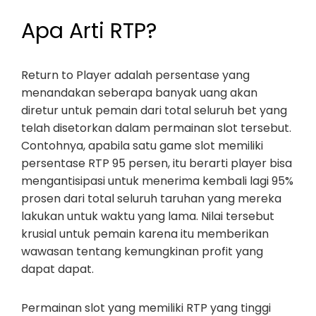
Apa Arti RTP?
Return to Player adalah persentase yang
menandakan seberapa banyak uang akan
diretur untuk pemain dari total seluruh bet yang
telah disetorkan dalam permainan slot tersebut.
Contohnya, apabila satu game slot memiliki
persentase RTP 95 persen, itu berarti player bisa
mengantisipasi untuk menerima kembali lagi 95%
prosen dari total seluruh taruhan yang mereka
lakukan untuk waktu yang lama. Nilai tersebut
krusial untuk pemain karena itu memberikan
wawasan tentang kemungkinan profit yang
dapat dapat.
Permainan slot yang memiliki RTP yang tinggi