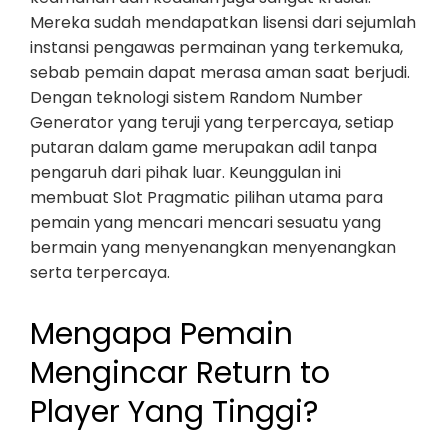
Mereka sudah mendapatkan lisensi dari sejumlah
instansi pengawas permainan yang terkemuka,
sebab pemain dapat merasa aman saat berjudi.
Dengan teknologi sistem Random Number
Generator yang teruji yang terpercaya, setiap
putaran dalam game merupakan adil tanpa
pengaruh dari pihak luar. Keunggulan ini
membuat Slot Pragmatic pilihan utama para
pemain yang mencari mencari sesuatu yang
bermain yang menyenangkan menyenangkan
serta terpercaya.
Mengapa Pemain
Mengincar Return to
Player Yang Tinggi?