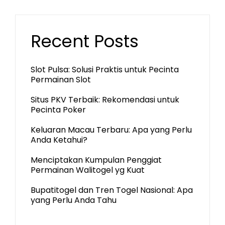
Recent Posts
Slot Pulsa: Solusi Praktis untuk Pecinta
Permainan Slot
Situs PKV Terbaik: Rekomendasi untuk
Pecinta Poker
Keluaran Macau Terbaru: Apa yang Perlu
Anda Ketahui?
Menciptakan Kumpulan Penggiat
Permainan Walitogel yg Kuat
Bupatitogel dan Tren Togel Nasional: Apa
yang Perlu Anda Tahu