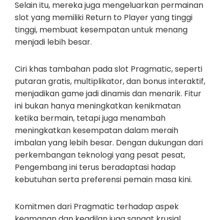
Selain itu, mereka juga mengeluarkan permainan
slot yang memiliki Return to Player yang tinggi
tinggi, membuat kesempatan untuk menang
menjadi lebih besar.
Ciri khas tambahan pada slot Pragmatic, seperti
putaran gratis, multiplikator, dan bonus interaktif,
menjadikan game jadi dinamis dan menarik. Fitur
ini bukan hanya meningkatkan kenikmatan
ketika bermain, tetapi juga menambah
meningkatkan kesempatan dalam meraih
imbalan yang lebih besar. Dengan dukungan dari
perkembangan teknologi yang pesat pesat,
Pengembang ini terus beradaptasi hadap
kebutuhan serta preferensi pemain masa kini.
Komitmen dari Pragmatic terhadap aspek
keamanan dan keadilan juga sangat krusial.