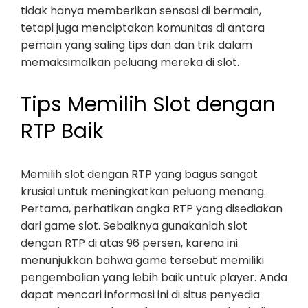
tidak hanya memberikan sensasi di bermain,
tetapi juga menciptakan komunitas di antara
pemain yang saling tips dan dan trik dalam
memaksimalkan peluang mereka di slot.
Tips Memilih Slot dengan
RTP Baik
Memilih slot dengan RTP yang bagus sangat
krusial untuk meningkatkan peluang menang.
Pertama, perhatikan angka RTP yang disediakan
dari game slot. Sebaiknya gunakanlah slot
dengan RTP di atas 96 persen, karena ini
menunjukkan bahwa game tersebut memiliki
pengembalian yang lebih baik untuk player. Anda
dapat mencari informasi ini di situs penyedia