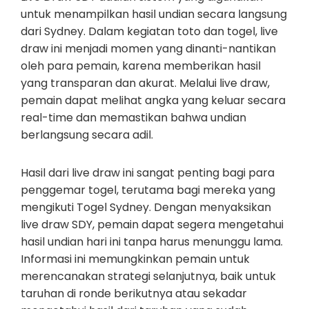
untuk menampilkan hasil undian secara langsung
dari Sydney. Dalam kegiatan toto dan togel, live
draw ini menjadi momen yang dinanti-nantikan
oleh para pemain, karena memberikan hasil
yang transparan dan akurat. Melalui live draw,
pemain dapat melihat angka yang keluar secara
real-time dan memastikan bahwa undian
berlangsung secara adil.
Hasil dari live draw ini sangat penting bagi para
penggemar togel, terutama bagi mereka yang
mengikuti Togel Sydney. Dengan menyaksikan
live draw SDY, pemain dapat segera mengetahui
hasil undian hari ini tanpa harus menunggu lama.
Informasi ini memungkinkan pemain untuk
merencanakan strategi selanjutnya, baik untuk
taruhan di ronde berikutnya atau sekadar