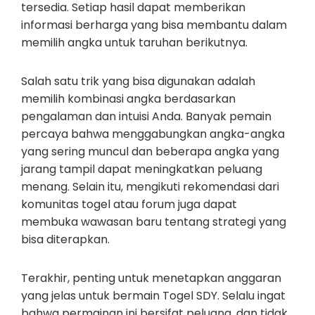
tersedia. Setiap hasil dapat memberikan
informasi berharga yang bisa membantu dalam
memilih angka untuk taruhan berikutnya.
Salah satu trik yang bisa digunakan adalah
memilih kombinasi angka berdasarkan
pengalaman dan intuisi Anda. Banyak pemain
percaya bahwa menggabungkan angka-angka
yang sering muncul dan beberapa angka yang
jarang tampil dapat meningkatkan peluang
menang. Selain itu, mengikuti rekomendasi dari
komunitas togel atau forum juga dapat
membuka wawasan baru tentang strategi yang
bisa diterapkan.
Terakhir, penting untuk menetapkan anggaran
yang jelas untuk bermain Togel SDY. Selalu ingat
bahwa permainan ini bersifat peluang, dan tidak