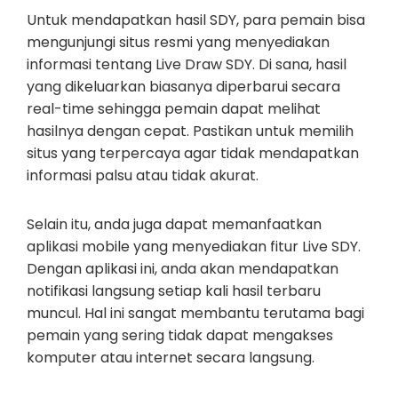
Untuk mendapatkan hasil SDY, para pemain bisa
mengunjungi situs resmi yang menyediakan
informasi tentang Live Draw SDY. Di sana, hasil
yang dikeluarkan biasanya diperbarui secara
real-time sehingga pemain dapat melihat
hasilnya dengan cepat. Pastikan untuk memilih
situs yang terpercaya agar tidak mendapatkan
informasi palsu atau tidak akurat.
Selain itu, anda juga dapat memanfaatkan
aplikasi mobile yang menyediakan fitur Live SDY.
Dengan aplikasi ini, anda akan mendapatkan
notifikasi langsung setiap kali hasil terbaru
muncul. Hal ini sangat membantu terutama bagi
pemain yang sering tidak dapat mengakses
komputer atau internet secara langsung.