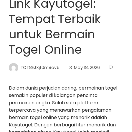
Link Kayutogel:
Tempat Terbaik
untuk Bermain
Togel Online
fOT8EJXjf0m8ov5
May 18, 2026
Dalam dunia perjudian daring, permainan togel
semakin populer di kalangan pencinta
permainan angka. Salah satu platform
terpercaya yang menawarkan pengalaman
bermain togel online yang menarik adalah
Kayutogel. Dengan berbagai fitur menarik dan