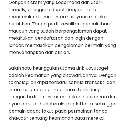
Dengan sistem yang sederhana dan user-
friendly, pengguna dapat dengan cepat
menemukan semua informasi yang mereka
butuhkan. Tanpa perlu kesulitan, pemain baru
maupun yang sudah berpengalaman dapat
melakukan pendaftaran dan login dengan
lancar, memastikan pengalaman bermain yang
menyenangkan dan efisien.
Salah satu keunggulan utama Link Kayutogel
adalah keamanan yang ditawarkannya. Dengan
teknologi enkripsi terbaru, semua transaksi dan
informasi pribadi para pemain terlindungi
dengan baik. Hal ini memberikan rasa aman dan
nyaman saat berinteraksi di platform, sehingga
pemain dapat fokus pada permainan tanpa
khawatir tentang keamanan data mereka.