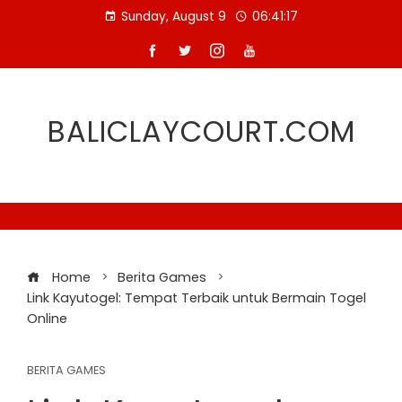
Skip
Sunday, August 9
06:41:17
to
content
BALICLAYCOURT.COM
Home
Berita Games
Link Kayutogel: Tempat Terbaik untuk Bermain Togel
Online
BERITA GAMES