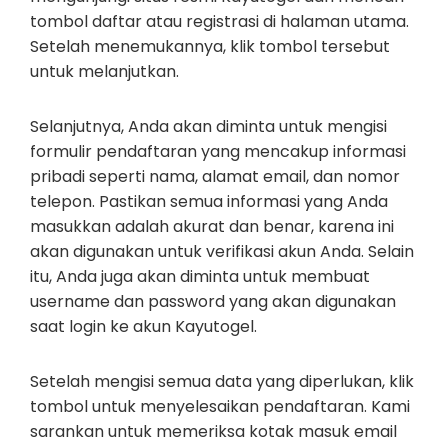
tombol daftar atau registrasi di halaman utama.
Setelah menemukannya, klik tombol tersebut
untuk melanjutkan.
Selanjutnya, Anda akan diminta untuk mengisi
formulir pendaftaran yang mencakup informasi
pribadi seperti nama, alamat email, dan nomor
telepon. Pastikan semua informasi yang Anda
masukkan adalah akurat dan benar, karena ini
akan digunakan untuk verifikasi akun Anda. Selain
itu, Anda juga akan diminta untuk membuat
username dan password yang akan digunakan
saat login ke akun Kayutogel.
Setelah mengisi semua data yang diperlukan, klik
tombol untuk menyelesaikan pendaftaran. Kami
sarankan untuk memeriksa kotak masuk email