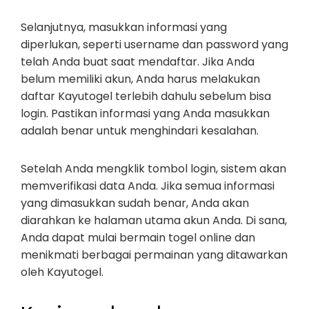
Selanjutnya, masukkan informasi yang
diperlukan, seperti username dan password yang
telah Anda buat saat mendaftar. Jika Anda
belum memiliki akun, Anda harus melakukan
daftar Kayutogel terlebih dahulu sebelum bisa
login. Pastikan informasi yang Anda masukkan
adalah benar untuk menghindari kesalahan.
Setelah Anda mengklik tombol login, sistem akan
memverifikasi data Anda. Jika semua informasi
yang dimasukkan sudah benar, Anda akan
diarahkan ke halaman utama akun Anda. Di sana,
Anda dapat mulai bermain togel online dan
menikmati berbagai permainan yang ditawarkan
oleh Kayutogel.