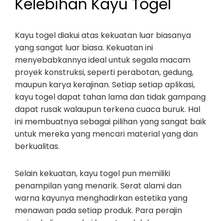
Kelebihan Kayu Togel
Kayu togel diakui atas kekuatan luar biasanya
yang sangat luar biasa. Kekuatan ini
menyebabkannya ideal untuk segala macam
proyek konstruksi, seperti perabotan, gedung,
maupun karya kerajinan. Setiap setiap aplikasi,
kayu togel dapat tahan lama dan tidak gampang
dapat rusak walaupun terkena cuaca buruk. Hal
ini membuatnya sebagai pilihan yang sangat baik
untuk mereka yang mencari material yang dan
berkualitas.
Selain kekuatan, kayu togel pun memiliki
penampilan yang menarik. Serat alami dan
warna kayunya menghadirkan estetika yang
menawan pada setiap produk. Para perajin