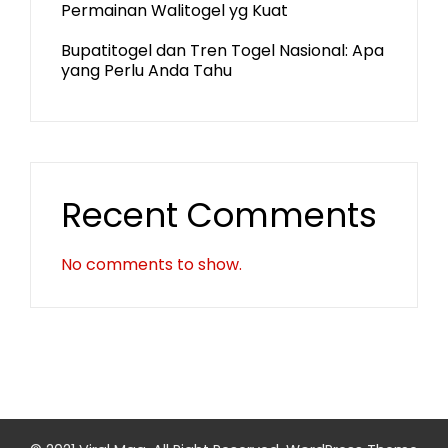
Permainan Walitogel yg Kuat
Bupatitogel dan Tren Togel Nasional: Apa
yang Perlu Anda Tahu
Recent Comments
No comments to show.