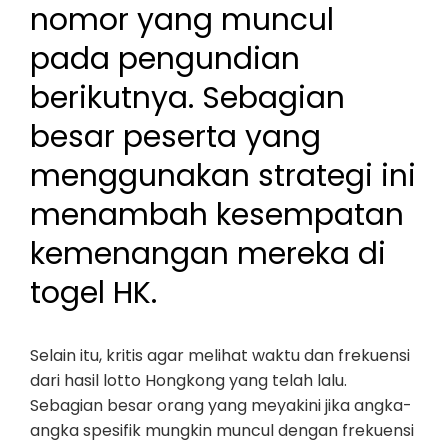
nomor yang muncul
pada pengundian
berikutnya. Sebagian
besar peserta yang
menggunakan strategi ini
menambah kesempatan
kemenangan mereka di
togel HK.
Selain itu, kritis agar melihat waktu dan frekuensi
dari hasil lotto Hongkong yang telah lalu.
Sebagian besar orang yang meyakini jika angka-
angka spesifik mungkin muncul dengan frekuensi