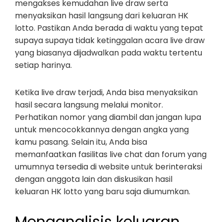
mengakses kemudahan live draw serta
menyaksikan hasil langsung dari keluaran HK
lotto. Pastikan Anda berada di waktu yang tepat
supaya supaya tidak ketinggalan acara live draw
yang biasanya dijadwalkan pada waktu tertentu
setiap harinya.
Ketika live draw terjadi, Anda bisa menyaksikan
hasil secara langsung melalui monitor.
Perhatikan nomor yang diambil dan jangan lupa
untuk mencocokkannya dengan angka yang
kamu pasang. Selain itu, Anda bisa
memanfaatkan fasilitas live chat dan forum yang
umumnya tersedia di website untuk berinteraksi
dengan anggota lain dan diskusikan hasil
keluaran HK lotto yang baru saja diumumkan.