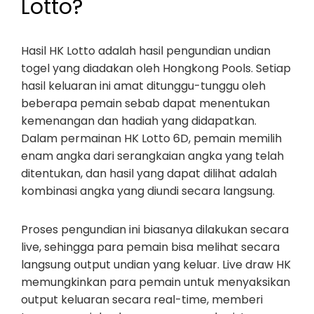
Lotto?
Hasil HK Lotto adalah hasil pengundian undian
togel yang diadakan oleh Hongkong Pools. Setiap
hasil keluaran ini amat ditunggu-tunggu oleh
beberapa pemain sebab dapat menentukan
kemenangan dan hadiah yang didapatkan.
Dalam permainan HK Lotto 6D, pemain memilih
enam angka dari serangkaian angka yang telah
ditentukan, dan hasil yang dapat dilihat adalah
kombinasi angka yang diundi secara langsung.
Proses pengundian ini biasanya dilakukan secara
live, sehingga para pemain bisa melihat secara
langsung output undian yang keluar. Live draw HK
memungkinkan para pemain untuk menyaksikan
output keluaran secara real-time, memberi