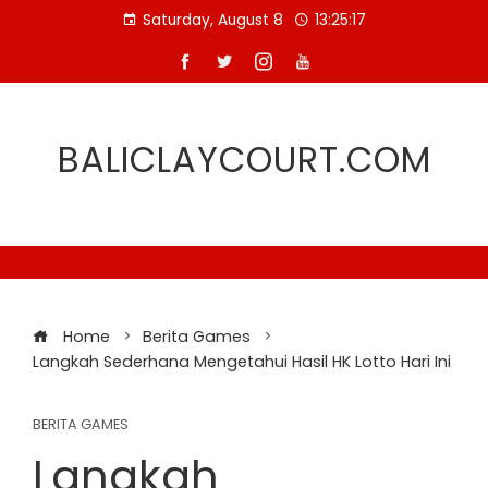
Skip
Saturday, August 8
13:25:18
to
content
BALICLAYCOURT.COM
Home
Berita Games
Langkah Sederhana Mengetahui Hasil HK Lotto Hari Ini
BERITA GAMES
Langkah