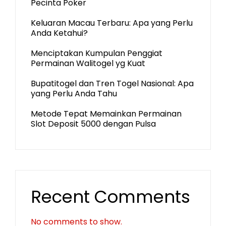
Pecinta Poker
Keluaran Macau Terbaru: Apa yang Perlu
Anda Ketahui?
Menciptakan Kumpulan Penggiat
Permainan Walitogel yg Kuat
Bupatitogel dan Tren Togel Nasional: Apa
yang Perlu Anda Tahu
Metode Tepat Memainkan Permainan
Slot Deposit 5000 dengan Pulsa
Recent Comments
No comments to show.