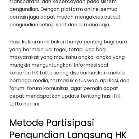
transparansi dan kepercayaan pada sistem
pengundian. Dengan platform online, semua
pemain juga dapat mudah mengakses output
pengundian setiap saat dan di mana saja.
Hasil keluaran ini bukan hanya penting bagi para
yang bermain judi togel, tetapi juga bagi
masyarakat yang mau tahu angka-angka yang
mungkin menguntungkan. Informasi soal
keluaran HK Lotto sering disebarluaskan melalui
berbagai media, termasuk situs web, aplikasi, dan
forum-forum komunitas, agar pemain dapat
cepat mendapatkan update tentang hasil HK
Lotto hari ini.
Metode Partisipasi
Pengundian Langsung HK