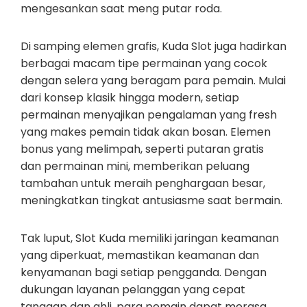
mengesankan saat meng putar roda.
Di samping elemen grafis, Kuda Slot juga hadirkan
berbagai macam tipe permainan yang cocok
dengan selera yang beragam para pemain. Mulai
dari konsep klasik hingga modern, setiap
permainan menyajikan pengalaman yang fresh
yang makes pemain tidak akan bosan. Elemen
bonus yang melimpah, seperti putaran gratis
dan permainan mini, memberikan peluang
tambahan untuk meraih penghargaan besar,
meningkatkan tingkat antusiasme saat bermain.
Tak luput, Slot Kuda memiliki jaringan keamanan
yang diperkuat, memastikan keamanan dan
kenyamanan bagi setiap pengganda. Dengan
dukungan layanan pelanggan yang cepat
tanggap dan ahli, para pemain dapat merasa