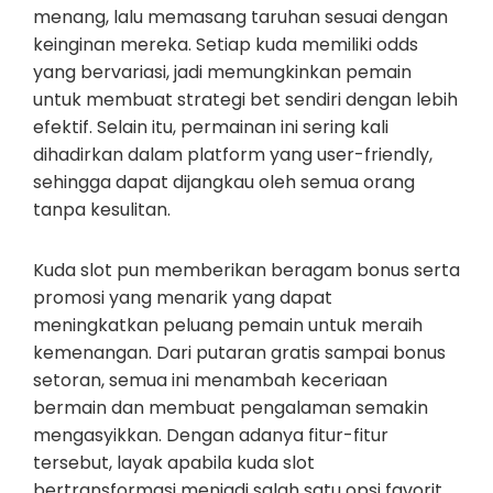
menang, lalu memasang taruhan sesuai dengan
keinginan mereka. Setiap kuda memiliki odds
yang bervariasi, jadi memungkinkan pemain
untuk membuat strategi bet sendiri dengan lebih
efektif. Selain itu, permainan ini sering kali
dihadirkan dalam platform yang user-friendly,
sehingga dapat dijangkau oleh semua orang
tanpa kesulitan.
Kuda slot pun memberikan beragam bonus serta
promosi yang menarik yang dapat
meningkatkan peluang pemain untuk meraih
kemenangan. Dari putaran gratis sampai bonus
setoran, semua ini menambah keceriaan
bermain dan membuat pengalaman semakin
mengasyikkan. Dengan adanya fitur-fitur
tersebut, layak apabila kuda slot
bertransformasi menjadi salah satu opsi favorit