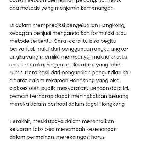
adalah sebuah permainan peluang, dan tidak
ada metode yang menjamin kemenangan.
Di dalam memprediksi pengeluaran Hongkong,
sebagian penjudi mengandalkan formulasi atau
metode tertentu. Cara-cara itu bisa begitu
bervariasi, mulai dari penggunaan angka angka-
angka yang memiliki mempunyai makna khusus
untuk mereka, hingga analisis data yang lebih
rumit. Data hasil dari pengundian pengundian kali
dicatat dalam rekaman Hongkong yang bisa
diakses oleh publik masyarakat. Dengan data ini,
pemain berharap dapat meningkatkan peluang
mereka dalam berhasil dalam togel Hongkong.
Terakhir, meski upaya dalam meramalkan
keluaran toto bisa menambah kesenangan
dalam permainan, mereka ngasi harus