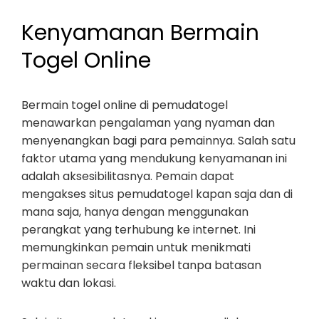
Kenyamanan Bermain
Togel Online
Bermain togel online di pemudatogel
menawarkan pengalaman yang nyaman dan
menyenangkan bagi para pemainnya. Salah satu
faktor utama yang mendukung kenyamanan ini
adalah aksesibilitasnya. Pemain dapat
mengakses situs pemudatogel kapan saja dan di
mana saja, hanya dengan menggunakan
perangkat yang terhubung ke internet. Ini
memungkinkan pemain untuk menikmati
permainan secara fleksibel tanpa batasan
waktu dan lokasi.