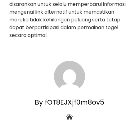
disarankan untuk selalu memperbarui informasi
mengenai link alternatif untuk memastikan
mereka tidak kehilangan peluang serta tetap
dapat berpartisipasi dalam permainan togel
secara optimal.
By fOT8EJXjf0m8ov5