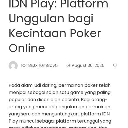
IDN Play: Platform
Unggulan bagi
Kecintaan Poker
Online
fOT8EJXjf0m8ov5
August 30, 2025
Pada alam judi daring, permainan poker telah
menjadi sebagai salah satu game yang paling
populer dan dicari oleh pecinta. Bagi orang-
orang yang mencari pengalaman permainan
yang seru dan menguntungkan, platform IDN
Play muncul sebagai platform terunggul yang