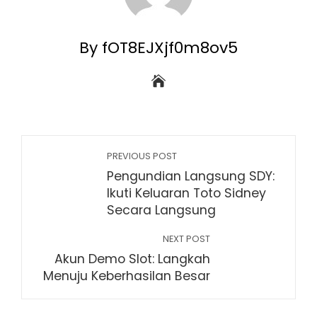
By fOT8EJXjf0m8ov5
PREVIOUS POST
Pengundian Langsung SDY:
Ikuti Keluaran Toto Sidney
Secara Langsung
NEXT POST
Akun Demo Slot: Langkah
Menuju Keberhasilan Besar