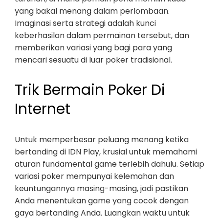
yang bakal menang dalam perlombaan.
Imaginasi serta strategi adalah kunci
keberhasilan dalam permainan tersebut, dan
memberikan variasi yang bagi para yang
mencari sesuatu di luar poker tradisional.
Trik Bermain Poker Di
Internet
Untuk memperbesar peluang menang ketika
bertanding di IDN Play, krusial untuk memahami
aturan fundamental game terlebih dahulu. Setiap
variasi poker mempunyai kelemahan dan
keuntungannya masing-masing, jadi pastikan
Anda menentukan game yang cocok dengan
gaya bertanding Anda. Luangkan waktu untuk