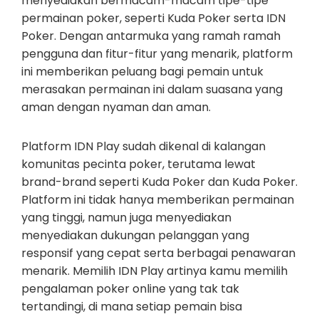
menyediakan bermacam-macam tipe-tipe
permainan poker, seperti Kuda Poker serta IDN
Poker. Dengan antarmuka yang ramah ramah
pengguna dan fitur-fitur yang menarik, platform
ini memberikan peluang bagi pemain untuk
merasakan permainan ini dalam suasana yang
aman dengan nyaman dan aman.
Platform IDN Play sudah dikenal di kalangan
komunitas pecinta poker, terutama lewat
brand-brand seperti Kuda Poker dan Kuda Poker.
Platform ini tidak hanya memberikan permainan
yang tinggi, namun juga menyediakan
menyediakan dukungan pelanggan yang
responsif yang cepat serta berbagai penawaran
menarik. Memilih IDN Play artinya kamu memilih
pengalaman poker online yang tak tak
tertandingi, di mana setiap pemain bisa