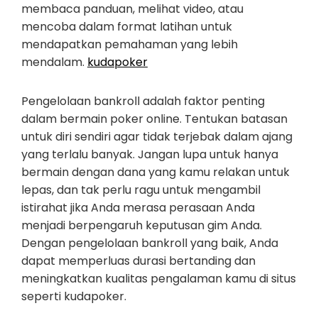
membaca panduan, melihat video, atau
mencoba dalam format latihan untuk
mendapatkan pemahaman yang lebih
mendalam.
kudapoker
Pengelolaan bankroll adalah faktor penting
dalam bermain poker online. Tentukan batasan
untuk diri sendiri agar tidak terjebak dalam ajang
yang terlalu banyak. Jangan lupa untuk hanya
bermain dengan dana yang kamu relakan untuk
lepas, dan tak perlu ragu untuk mengambil
istirahat jika Anda merasa perasaan Anda
menjadi berpengaruh keputusan gim Anda.
Dengan pengelolaan bankroll yang baik, Anda
dapat memperluas durasi bertanding dan
meningkatkan kualitas pengalaman kamu di situs
seperti kudapoker.