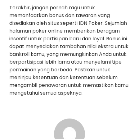
Terakhir, jangan pernah ragu untuk
memanfaatkan bonus dan tawaran yang
disediakan oleh situs seperti IDN Poker. Sejumlah
halaman poker online memberikan beragam
insentif untuk partisipan baru dan loyal. Bonus ini
dapat menyediakan tambahan nilai ekstra untuk
bankroll kamu, yang memungkinkan Anda untuk
berpartisipasi lebih lama atau menyelami tipe
permainan yang berbeda. Pastikan untuk
meninjau ketentuan dan ketentuan sebelum
mengambil penawaran untuk memastikan kamu
mengetahui semua aspeknya.