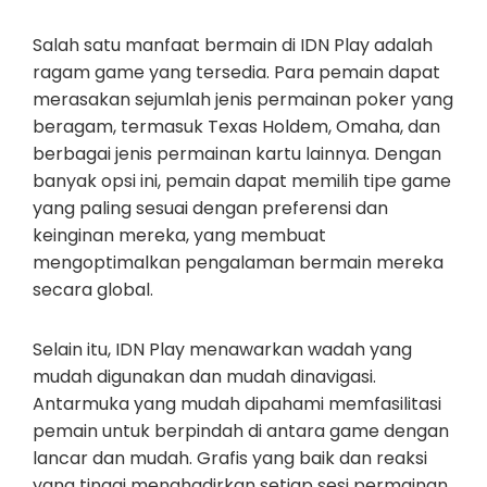
Salah satu manfaat bermain di IDN Play adalah
ragam game yang tersedia. Para pemain dapat
merasakan sejumlah jenis permainan poker yang
beragam, termasuk Texas Holdem, Omaha, dan
berbagai jenis permainan kartu lainnya. Dengan
banyak opsi ini, pemain dapat memilih tipe game
yang paling sesuai dengan preferensi dan
keinginan mereka, yang membuat
mengoptimalkan pengalaman bermain mereka
secara global.
Selain itu, IDN Play menawarkan wadah yang
mudah digunakan dan mudah dinavigasi.
Antarmuka yang mudah dipahami memfasilitasi
pemain untuk berpindah di antara game dengan
lancar dan mudah. Grafis yang baik dan reaksi
yang tinggi menghadirkan setiap sesi permainan