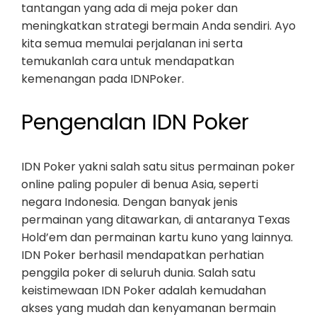
tantangan yang ada di meja poker dan
meningkatkan strategi bermain Anda sendiri. Ayo
kita semua memulai perjalanan ini serta
temukanlah cara untuk mendapatkan
kemenangan pada IDNPoker.
Pengenalan IDN Poker
IDN Poker yakni salah satu situs permainan poker
online paling populer di benua Asia, seperti
negara Indonesia. Dengan banyak jenis
permainan yang ditawarkan, di antaranya Texas
Hold’em dan permainan kartu kuno yang lainnya.
IDN Poker berhasil mendapatkan perhatian
penggila poker di seluruh dunia. Salah satu
keistimewaan IDN Poker adalah kemudahan
akses yang mudah dan kenyamanan bermain