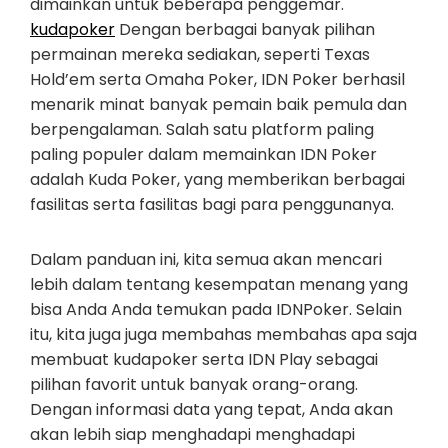
dimainkan untuk beberapa penggemar.
kudapoker
Dengan berbagai banyak pilihan
permainan mereka sediakan, seperti Texas
Hold’em serta Omaha Poker, IDN Poker berhasil
menarik minat banyak pemain baik pemula dan
berpengalaman. Salah satu platform paling
paling populer dalam memainkan IDN Poker
adalah Kuda Poker, yang memberikan berbagai
fasilitas serta fasilitas bagi para penggunanya.
Dalam panduan ini, kita semua akan mencari
lebih dalam tentang kesempatan menang yang
bisa Anda Anda temukan pada IDNPoker. Selain
itu, kita juga juga membahas membahas apa saja
membuat kudapoker serta IDN Play sebagai
pilihan favorit untuk banyak orang-orang.
Dengan informasi data yang tepat, Anda akan
akan lebih siap menghadapi menghadapi