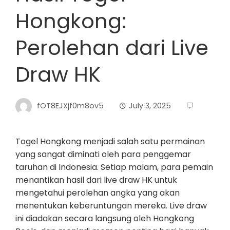
Hongkong:
Perolehan dari Live
Draw HK
fOT8EJXjf0m8ov5
July 3, 2025
Togel Hongkong menjadi salah satu permainan
yang sangat diminati oleh para penggemar
taruhan di Indonesia. Setiap malam, para pemain
menantikan hasil dari live draw HK untuk
mengetahui perolehan angka yang akan
menentukan keberuntungan mereka. Live draw
ini diadakan secara langsung oleh Hongkong