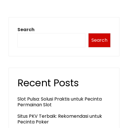
Search
Search
Recent Posts
Slot Pulsa: Solusi Praktis untuk Pecinta
Permainan Slot
Situs PKV Terbaik: Rekomendasi untuk
Pecinta Poker