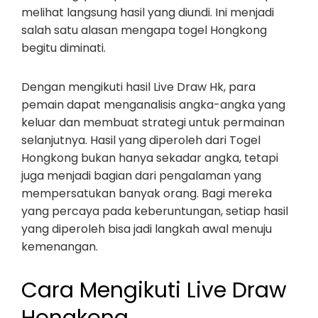
melihat langsung hasil yang diundi. Ini menjadi
salah satu alasan mengapa togel Hongkong
begitu diminati.
Dengan mengikuti hasil Live Draw Hk, para
pemain dapat menganalisis angka-angka yang
keluar dan membuat strategi untuk permainan
selanjutnya. Hasil yang diperoleh dari Togel
Hongkong bukan hanya sekadar angka, tetapi
juga menjadi bagian dari pengalaman yang
mempersatukan banyak orang. Bagi mereka
yang percaya pada keberuntungan, setiap hasil
yang diperoleh bisa jadi langkah awal menuju
kemenangan.
Cara Mengikuti Live Draw