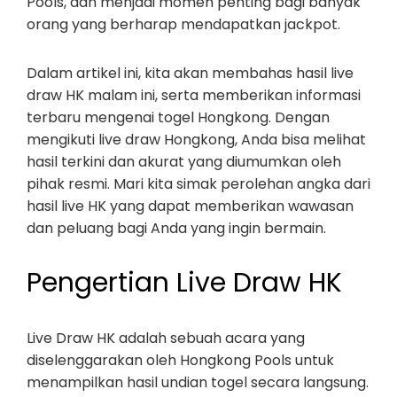
Pools, dan menjadi momen penting bagi banyak
orang yang berharap mendapatkan jackpot.
Dalam artikel ini, kita akan membahas hasil live
draw HK malam ini, serta memberikan informasi
terbaru mengenai togel Hongkong. Dengan
mengikuti live draw Hongkong, Anda bisa melihat
hasil terkini dan akurat yang diumumkan oleh
pihak resmi. Mari kita simak perolehan angka dari
hasil live HK yang dapat memberikan wawasan
dan peluang bagi Anda yang ingin bermain.
Pengertian Live Draw HK
Live Draw HK adalah sebuah acara yang
diselenggarakan oleh Hongkong Pools untuk
menampilkan hasil undian togel secara langsung.