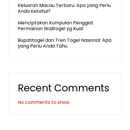
Keluaran Macau Terbaru: Apa yang Perlu
Anda Ketahui?
Menciptakan Kumpulan Penggiat
Permainan Walitogel yg Kuat
Bupatitogel dan Tren Togel Nasional: Apa
yang Perlu Anda Tahu
Recent Comments
No comments to show.