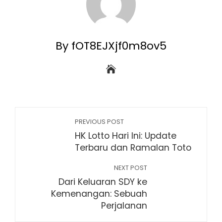
By fOT8EJXjf0m8ov5
PREVIOUS POST
HK Lotto Hari Ini: Update
Terbaru dan Ramalan Toto
NEXT POST
Dari Keluaran SDY ke
Kemenangan: Sebuah
Perjalanan