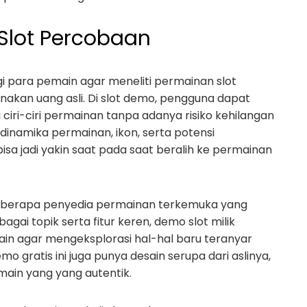
Slot Percobaan
i para pemain agar meneliti permainan slot
kan uang asli. Di slot demo, pengguna dapat
ri-ciri permainan tanpa adanya risiko kehilangan
inamika permainan, ikon, serta potensi
sa jadi yakin saat pada saat beralih ke permainan
beberapa penyedia permainan terkemuka yang
ai topik serta fitur keren, demo slot milik
in agar mengeksplorasi hal-hal baru teranyar
 demo gratis ini juga punya desain serupa dari aslinya,
ain yang yang autentik.