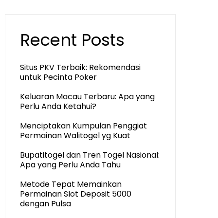
Recent Posts
Situs PKV Terbaik: Rekomendasi
untuk Pecinta Poker
Keluaran Macau Terbaru: Apa yang
Perlu Anda Ketahui?
Menciptakan Kumpulan Penggiat
Permainan Walitogel yg Kuat
Bupatitogel dan Tren Togel Nasional:
Apa yang Perlu Anda Tahu
Metode Tepat Memainkan
Permainan Slot Deposit 5000
dengan Pulsa