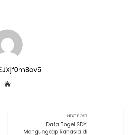
8EJXjf0m8ov5
NEXT POST
Data Togel SDY:
Mengungkap Rahasia di