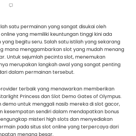
salah satu permainan yang sangat disukai oleh
nline yang memiliki keuntungan tinggi kini ada
ang begitu seru. Salah satu istilah yang sekarang
" yang mana menggambarkan slot yang mudah menang
r. Untuk sejumlah pecinta slot, menemukan
isnya merupakan langkah awal yang sangat penting
 dari dalam permainan tersebut.
 provider terbaik yang menawarkan memberikan
tarlight Princess dan Slot Demo Gates of Olympus.
demo untuk menggali nasib mereka di slot gacor,
an kesempatan sendiri dalam mendapatkan bonus
k mengungkap misteri high slots dan menyediakan
main pada situs slot online yang terpercaya dari
mpatan menang besar.