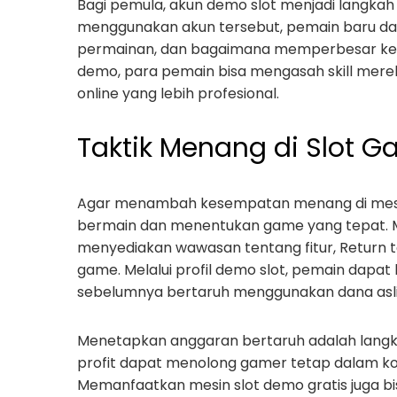
Bagi pemula, akun demo slot menjadi langkah 
menggunakan akun tersebut, pemain baru dapa
permainan, dan bagaimana memperbesar kes
demo, para pemain bisa mengasah skill mer
online yang lebih profesional.
Taktik Menang di Slot G
Agar menambah kesempatan menang di mesin 
bermain dan menentukan game yang tepat. Men
menyediakan wawasan tentang fitur, Return to
game. Melalui profil demo slot, pemain dapat 
sebelumnya bertaruh menggunakan dana asli
Menetapkan anggaran bertaruh adalah langka
profit dapat menolong gamer tetap dalam kon
Memanfaatkan mesin slot demo gratis juga bis