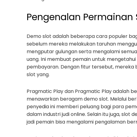
Pengenalan Permainan 
Demo slot adalah beberapa cara populer bag
sebelum mereka melakukan taruhan mengguna
mengputar gulungan serta mengalami semua ci
uang. Ini membuat pemain untuk mengetahui d
pembayaran. Dengan fitur tersebut, mereka bi
slot yang.
Pragmatic Play dan Pragmatic Play adalah 
menawarkan beragam demo slot. Melalui berbag
penyedia ini memberi peluang bagi para pema
dalam industri judi online. Selain itu juga, slot
jadi pemain bisa mengalami pengalaman berm