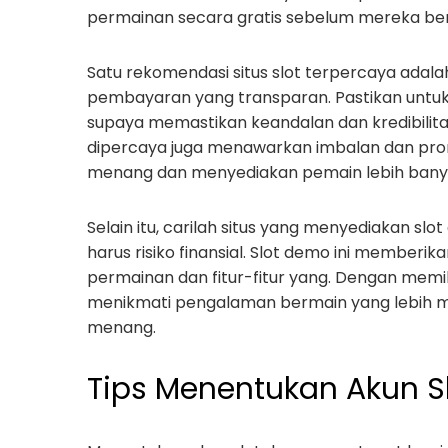
permainan secara gratis sebelum mereka berta
Satu rekomendasi situs slot terpercaya adalah
pembayaran yang transparan. Pastikan untuk 
supaya memastikan keandalan dan kredibilita
dipercaya juga menawarkan imbalan dan pro
menang dan menyediakan pemain lebih bany
Selain itu, carilah situs yang menyediakan s
harus risiko finansial. Slot demo ini member
permainan dan fitur-fitur yang. Dengan memil
menikmati pengalaman bermain yang lebih m
menang.
Tips Menentukan Akun S