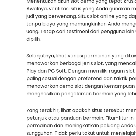
Menentukan akun slot demo yang tepat krus
Awalnya, verifikasi situs yang Anda gunakan m
judi yang berwenang. Situs slot online yang 
tanpa biaya yang memungkinkan Anda menguji
uang. Tetap cari testimoni dari pengguna lai
dipilih.
Selanjutnya, lihat variasi permainan yang di
menawarkan berbagai jenis slot, yang menca
Play dan PG Soft. Dengan memiliki ragam sl
paling sesuai dengan preferensi dan taktik pe
menawarkan demo slot dengan kemampuan 
menghasilkan pengalaman bermain yang lebi
Yang terakhir, lihat apakah situs tersebut m
petunjuk atau panduan bermain. Fitur-fitur
permainan dan meningkatkan peluang Anda 
sungguhan. Tidak perlu takut untuk menjela