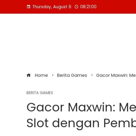
Skip
Thursday, August 6
08:21:01
to
content
Home
Berita Games
Gacor Maxwin: Me
BERITA GAMES
Gacor Maxwin: Men
Slot dengan Pemb