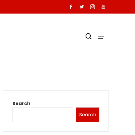
Search
Search