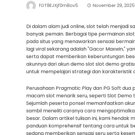
fOT8EJXjf0m8ov5
November 29, 2025
Di dalam alam judi online, slot telah menjadi 
banyak pemain. Berbagai tipe permainan slot o
pada situs yang menawarkan sensasi bermain y
lagi viral sekarang adalah "Gacor Maxwin,
serta dapat memberikan keberuntungan besa
akunnya dari akun demo slot slot demo grat
untuk mempelajari strategi dan karakteristik
Perusahaan Pragmatic Play dan PG Soft dua
macam slot menarik seru, seperti Slot Demo S
Sejumlah peserta ponsel memanfaatkan akun 
sambil meneliti caranya cara mengoptimalk
besar. Dalam artikel tulisan ini, kami henda
panduan komprehensif tentang cara untuk ber
sedang memberikan sensasi seru serta kese