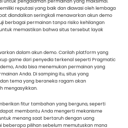
ial untuk pengalaman permainan yang maksimal.
emiliki reputasi yang baik dan diawasi oleh lembaga
dapat diandalkan seringkali menawarkan akun demo
 berbagai permainan tanpa risiko kehilangan
n untuk memastikan bahwa situs tersebut layak
tawarkan dalam akun demo. Carilah platform yang
kup game dari penyedia terkenal seperti Pragmatic
ot demo, Anda bisa menemukan permainan yang
rmainan Anda. Di samping itu, situs yang
dan tema yang beraneka ragam akan
h mengasyikkan.
emberikan fitur tambahan yang berguna, seperti
 ini dapat membantu Anda mengerti mekanisme
untuk menang saat bertaruh dengan uang
jahi beberapa pilihan sebelum memutuskan mana