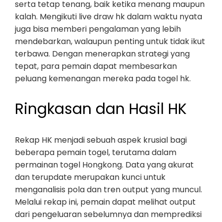
serta tetap tenang, baik ketika menang maupun
kalah. Mengikuti live draw hk dalam waktu nyata
juga bisa memberi pengalaman yang lebih
mendebarkan, walaupun penting untuk tidak ikut
terbawa. Dengan menerapkan strategi yang
tepat, para pemain dapat membesarkan
peluang kemenangan mereka pada togel hk.
Ringkasan dan Hasil HK
Rekap HK menjadi sebuah aspek krusial bagi
beberapa pemain togel, terutama dalam
permainan togel Hongkong. Data yang akurat
dan terupdate merupakan kunci untuk
menganalisis pola dan tren output yang muncul.
Melalui rekap ini, pemain dapat melihat output
dari pengeluaran sebelumnya dan memprediksi