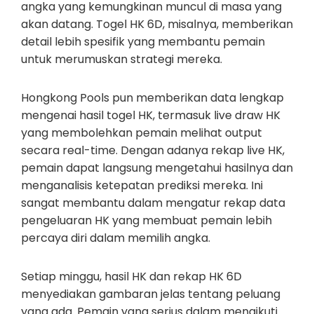
angka yang kemungkinan muncul di masa yang
akan datang. Togel HK 6D, misalnya, memberikan
detail lebih spesifik yang membantu pemain
untuk merumuskan strategi mereka.
Hongkong Pools pun memberikan data lengkap
mengenai hasil togel HK, termasuk live draw HK
yang membolehkan pemain melihat output
secara real-time. Dengan adanya rekap live HK,
pemain dapat langsung mengetahui hasilnya dan
menganalisis ketepatan prediksi mereka. Ini
sangat membantu dalam mengatur rekap data
pengeluaran HK yang membuat pemain lebih
percaya diri dalam memilih angka.
Setiap minggu, hasil HK dan rekap HK 6D
menyediakan gambaran jelas tentang peluang
yang ada. Pemain yang serius dalam mengikuti