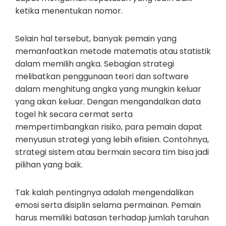
ketika menentukan nomor.
Selain hal tersebut, banyak pemain yang
memanfaatkan metode matematis atau statistik
dalam memilih angka. Sebagian strategi
melibatkan penggunaan teori dan software
dalam menghitung angka yang mungkin keluar
yang akan keluar. Dengan mengandalkan data
togel hk secara cermat serta
mempertimbangkan risiko, para pemain dapat
menyusun strategi yang lebih efisien. Contohnya,
strategi sistem atau bermain secara tim bisa jadi
pilihan yang baik.
Tak kalah pentingnya adalah mengendalikan
emosi serta disiplin selama permainan. Pemain
harus memiliki batasan terhadap jumlah taruhan