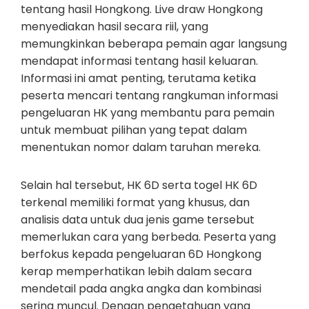
tentang hasil Hongkong. Live draw Hongkong
menyediakan hasil secara riil, yang
memungkinkan beberapa pemain agar langsung
mendapat informasi tentang hasil keluaran.
Informasi ini amat penting, terutama ketika
peserta mencari tentang rangkuman informasi
pengeluaran HK yang membantu para pemain
untuk membuat pilihan yang tepat dalam
menentukan nomor dalam taruhan mereka.
Selain hal tersebut, HK 6D serta togel HK 6D
terkenal memiliki format yang khusus, dan
analisis data untuk dua jenis game tersebut
memerlukan cara yang berbeda. Peserta yang
berfokus kepada pengeluaran 6D Hongkong
kerap memperhatikan lebih dalam secara
mendetail pada angka angka dan kombinasi
sering muncul. Dengan pengetahuan yang