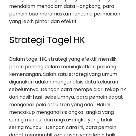
mendalam mendalam data Hongkong, para
pemain bisa merumuskan rencana permainan
yang lebih pintar dan efektif.
Strategi Togel HK
Dalam togel HK, strategi yang efektif memiliki
peran penting dalam meningkatkan peluang
kemenangan. Salah satu strategi yang umum
digunakan adalah menganalisis data keluaran
sebelumnya. Dengan cara mempelajari rekap hk
dari hasil-hasil sebelumnya, para pemain dapat
mengenali pola atau tren yang ada . Hal ini
mencakup menganalisis angka-angka yang
sering muncul dan angka-angka yang tidak
sering muncul . Dengan cara ini, para pemain
dapat mengambil keputusan yang lebih baik