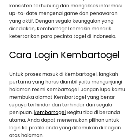
konsisten terhubung dan mengakses informasi
up-to-date mengenai game dan penawaran
yang aktif. Dengan segala keunggulan yang
disediakan, Kembartogel semakin menarik
ketertarikan para pecinta togel di Indonesia.
Cara Login Kembartogel
Untuk proses masuk di Kembartogel, langkah
pertama yang harus diambil yaitu mengunjungi
halaman resmi Kembartogel. Jangan lupa kamu
membuka alamat Kembartogel yang benar
supaya terhindar dan terhindar dari segala
penipuan.
kembartogel
Begitu tiba di beranda
utama, Anda dapat menemukan pilihan untuk
login ke profile anda yang ditemukan di bagian
atas halaman.