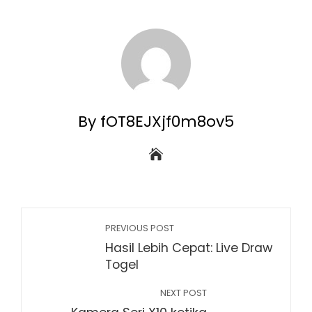
By fOT8EJXjf0m8ov5
PREVIOUS POST
Hasil Lebih Cepat: Live Draw
Togel
NEXT POST