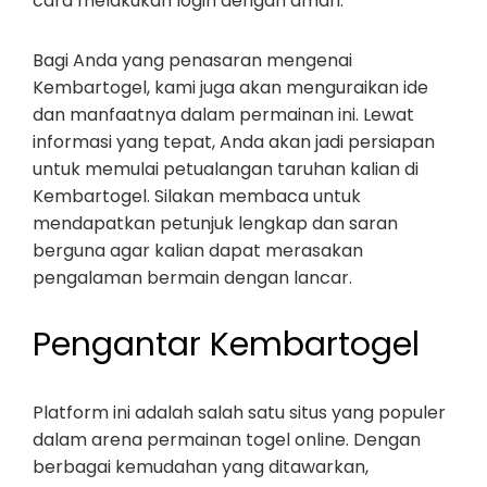
cara melakukan login dengan aman.
Bagi Anda yang penasaran mengenai
Kembartogel, kami juga akan menguraikan ide
dan manfaatnya dalam permainan ini. Lewat
informasi yang tepat, Anda akan jadi persiapan
untuk memulai petualangan taruhan kalian di
Kembartogel. Silakan membaca untuk
mendapatkan petunjuk lengkap dan saran
berguna agar kalian dapat merasakan
pengalaman bermain dengan lancar.
Pengantar Kembartogel
Platform ini adalah salah satu situs yang populer
dalam arena permainan togel online. Dengan
berbagai kemudahan yang ditawarkan,