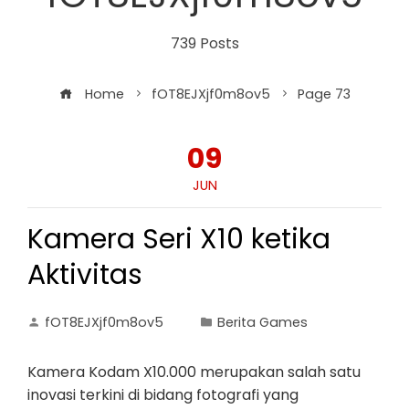
739 Posts
Home
fOT8EJXjf0m8ov5
Page 73
09
JUN
Kamera Seri X10 ketika
Aktivitas
fOT8EJXjf0m8ov5
Berita Games
Kamera Kodam X10.000 merupakan salah satu
inovasi terkini di bidang fotografi yang