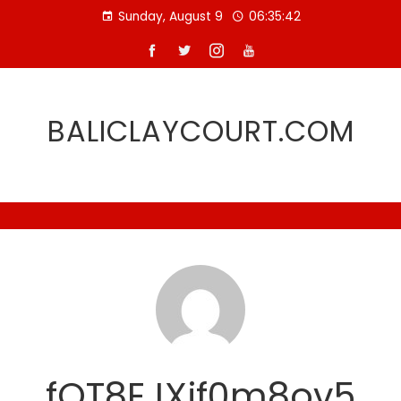
Skip
Sunday, August 9
06:35:43
to
content
BALICLAYCOURT.COM
fOT8EJXjf0m8ov5