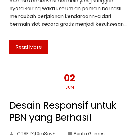
merasakan sensasi bermain yang sungguh
nyata.Seiring waktu, sejumlah pemain berhasil
mengubah perjalanan kendaraannya dari
bermain slot secara gratis menjadi kesuksesan…
Read More
02
JUN
Desain Responsif untuk
PBN yang Berhasil
fOT8EJXjf0m8ov5
Berita Games