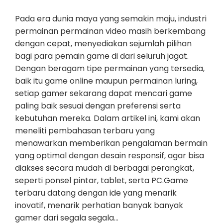
Pada era dunia maya yang semakin maju, industri
permainan permainan video masih berkembang
dengan cepat, menyediakan sejumlah pilihan
bagi para pemain game di dari seluruh jagat.
Dengan beragam tipe permainan yang tersedia,
baik itu game online maupun permainan luring,
setiap gamer sekarang dapat mencari game
paling baik sesuai dengan preferensi serta
kebutuhan mereka. Dalam artikel ini, kami akan
meneliti pembahasan terbaru yang
menawarkan memberikan pengalaman bermain
yang optimal dengan desain responsif, agar bisa
diakses secara mudah di berbagai perangkat,
seperti ponsel pintar, tablet, serta PC.Game
terbaru datang dengan ide yang menarik
inovatif, menarik perhatian banyak banyak
gamer dari segala segala…