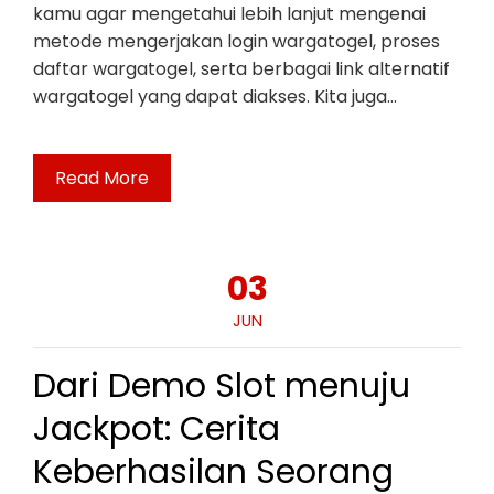
kamu agar mengetahui lebih lanjut mengenai
metode mengerjakan login wargatogel, proses
daftar wargatogel, serta berbagai link alternatif
wargatogel yang dapat diakses. Kita juga…
Read More
03
JUN
Dari Demo Slot menuju
Jackpot: Cerita
Keberhasilan Seorang