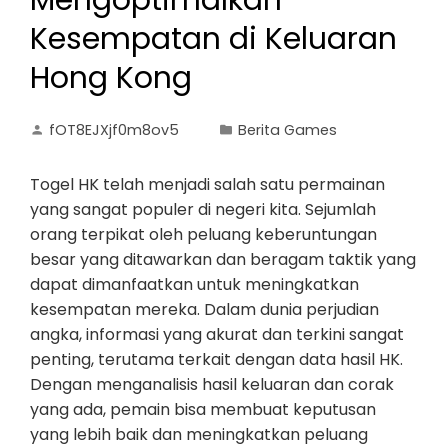
Mengoptimalkan
Kesempatan di Keluaran
Hong Kong
fOT8EJXjf0m8ov5
Berita Games
Togel HK telah menjadi salah satu permainan
yang sangat populer di negeri kita. Sejumlah
orang terpikat oleh peluang keberuntungan
besar yang ditawarkan dan beragam taktik yang
dapat dimanfaatkan untuk meningkatkan
kesempatan mereka. Dalam dunia perjudian
angka, informasi yang akurat dan terkini sangat
penting, terutama terkait dengan data hasil HK.
Dengan menganalisis hasil keluaran dan corak
yang ada, pemain bisa membuat keputusan
yang lebih baik dan meningkatkan peluang