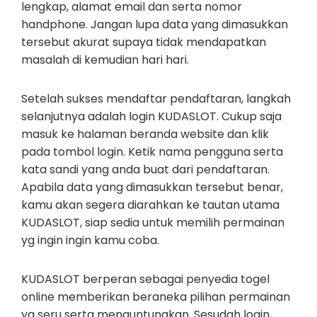
lengkap, alamat email dan serta nomor
handphone. Jangan lupa data yang dimasukkan
tersebut akurat supaya tidak mendapatkan
masalah di kemudian hari hari.
Setelah sukses mendaftar pendaftaran, langkah
selanjutnya adalah login KUDASLOT. Cukup saja
masuk ke halaman beranda website dan klik
pada tombol login. Ketik nama pengguna serta
kata sandi yang anda buat dari pendaftaran.
Apabila data yang dimasukkan tersebut benar,
kamu akan segera diarahkan ke tautan utama
KUDASLOT, siap sedia untuk memilih permainan
yg ingin ingin kamu coba.
KUDASLOT berperan sebagai penyedia togel
online memberikan beraneka pilihan permainan
yg seru serta menguntungkan. Sesudah login,