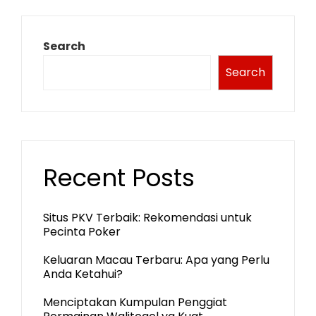
Search
Search
Recent Posts
Situs PKV Terbaik: Rekomendasi untuk
Pecinta Poker
Keluaran Macau Terbaru: Apa yang Perlu
Anda Ketahui?
Menciptakan Kumpulan Penggiat