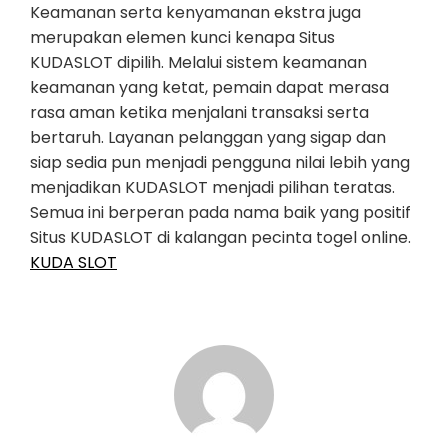
Keamanan serta kenyamanan ekstra juga
merupakan elemen kunci kenapa Situs
KUDASLOT dipilih. Melalui sistem keamanan
keamanan yang ketat, pemain dapat merasa
rasa aman ketika menjalani transaksi serta
bertaruh. Layanan pelanggan yang sigap dan
siap sedia pun menjadi pengguna nilai lebih yang
menjadikan KUDASLOT menjadi pilihan teratas.
Semua ini berperan pada nama baik yang positif
Situs KUDASLOT di kalangan pecinta togel online.
KUDA SLOT