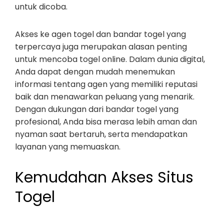
untuk dicoba.
Akses ke agen togel dan bandar togel yang
terpercaya juga merupakan alasan penting
untuk mencoba togel online. Dalam dunia digital,
Anda dapat dengan mudah menemukan
informasi tentang agen yang memiliki reputasi
baik dan menawarkan peluang yang menarik.
Dengan dukungan dari bandar togel yang
profesional, Anda bisa merasa lebih aman dan
nyaman saat bertaruh, serta mendapatkan
layanan yang memuaskan.
Kemudahan Akses Situs
Togel