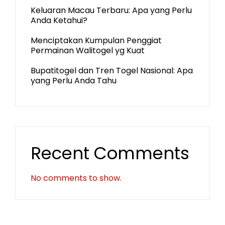
Keluaran Macau Terbaru: Apa yang Perlu
Anda Ketahui?
Menciptakan Kumpulan Penggiat
Permainan Walitogel yg Kuat
Bupatitogel dan Tren Togel Nasional: Apa
yang Perlu Anda Tahu
Recent Comments
No comments to show.