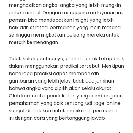
menghasilkan angka-angka yang lebih mungkin
untuk muncul. Dengan menggunakan layanan ini,
pemain bisa mendapatkan insight yang lebih
baik dan strategi permainan yang lebih matang,
sehingga meningkatkan peluang mereka untuk
meraih kemenangan.
Tidak kalah pentingnya, penting untuk tetap bijak
dalam menggunakan prediksi tersebut. Meskipun
beberapa prediksi dapat memberikan
gambaran yang lebih jelas, tidak ada jaminan
bahwa angka yang dipilih akan selalu akurat.
Oleh karena itu, pendekatan yang seimbang dan
pemahaman yang baik tentang judi togel online
sangat diperlukan untuk menikmati permainan
ini dengan cara yang bertanggung jawab.