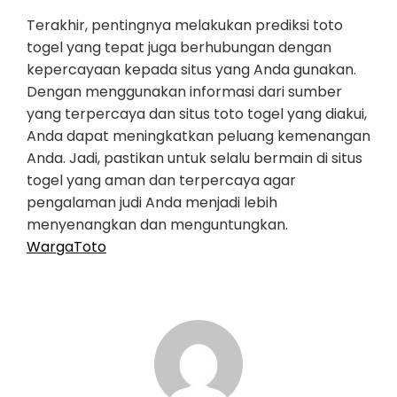
Terakhir, pentingnya melakukan prediksi toto
togel yang tepat juga berhubungan dengan
kepercayaan kepada situs yang Anda gunakan.
Dengan menggunakan informasi dari sumber
yang terpercaya dan situs toto togel yang diakui,
Anda dapat meningkatkan peluang kemenangan
Anda. Jadi, pastikan untuk selalu bermain di situs
togel yang aman dan terpercaya agar
pengalaman judi Anda menjadi lebih
menyenangkan dan menguntungkan.
WargaToto