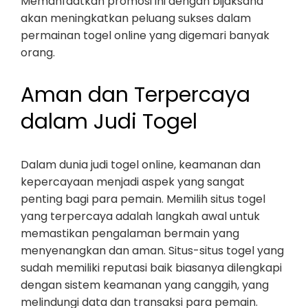
Memanfaatkan promosi ini dengan bijaksana
akan meningkatkan peluang sukses dalam
permainan togel online yang digemari banyak
orang.
Aman dan Terpercaya
dalam Judi Togel
Dalam dunia judi togel online, keamanan dan
kepercayaan menjadi aspek yang sangat
penting bagi para pemain. Memilih situs togel
yang terpercaya adalah langkah awal untuk
memastikan pengalaman bermain yang
menyenangkan dan aman. Situs-situs togel yang
sudah memiliki reputasi baik biasanya dilengkapi
dengan sistem keamanan yang canggih, yang
melindungi data dan transaksi para pemain.