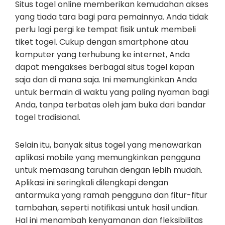
Situs togel online memberikan kemudahan akses
yang tiada tara bagi para pemainnya. Anda tidak
perlu lagi pergi ke tempat fisik untuk membeli
tiket togel. Cukup dengan smartphone atau
komputer yang terhubung ke internet, Anda
dapat mengakses berbagai situs togel kapan
saja dan di mana saja. Ini memungkinkan Anda
untuk bermain di waktu yang paling nyaman bagi
Anda, tanpa terbatas oleh jam buka dari bandar
togel tradisional.
Selain itu, banyak situs togel yang menawarkan
aplikasi mobile yang memungkinkan pengguna
untuk memasang taruhan dengan lebih mudah.
Aplikasi ini seringkali dilengkapi dengan
antarmuka yang ramah pengguna dan fitur-fitur
tambahan, seperti notifikasi untuk hasil undian.
Hal ini menambah kenyamanan dan fleksibilitas