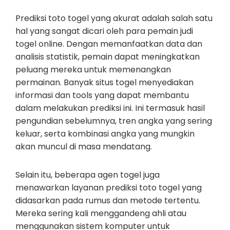
Prediksi toto togel yang akurat adalah salah satu
hal yang sangat dicari oleh para pemain judi
togel online. Dengan memanfaatkan data dan
analisis statistik, pemain dapat meningkatkan
peluang mereka untuk memenangkan
permainan. Banyak situs togel menyediakan
informasi dan tools yang dapat membantu
dalam melakukan prediksi ini. Ini termasuk hasil
pengundian sebelumnya, tren angka yang sering
keluar, serta kombinasi angka yang mungkin
akan muncul di masa mendatang.
Selain itu, beberapa agen togel juga
menawarkan layanan prediksi toto togel yang
didasarkan pada rumus dan metode tertentu.
Mereka sering kali menggandeng ahli atau
menggunakan sistem komputer untuk