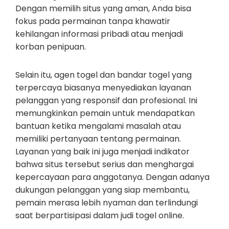
Dengan memilih situs yang aman, Anda bisa
fokus pada permainan tanpa khawatir
kehilangan informasi pribadi atau menjadi
korban penipuan.
Selain itu, agen togel dan bandar togel yang
terpercaya biasanya menyediakan layanan
pelanggan yang responsif dan profesional. Ini
memungkinkan pemain untuk mendapatkan
bantuan ketika mengalami masalah atau
memiliki pertanyaan tentang permainan.
Layanan yang baik ini juga menjadi indikator
bahwa situs tersebut serius dan menghargai
kepercayaan para anggotanya. Dengan adanya
dukungan pelanggan yang siap membantu,
pemain merasa lebih nyaman dan terlindungi
saat berpartisipasi dalam judi togel online.