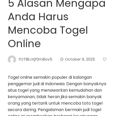
5 Alasan Mengapa
Anda Harus
Mencoba Togel
Online
fOT8EJXjf0m8ov5
October 9, 2025
Togel online semakin populer di kalangan
penggemar judi di Indonesia. Dengan banyaknya
situs togel yang menawarkan kemudahan dan
kenyamanan, tidak heran jika semakin banyak
orang yang tertarik untuk mencoba toto togel
secara daring. Pengalaman bermain judi togel