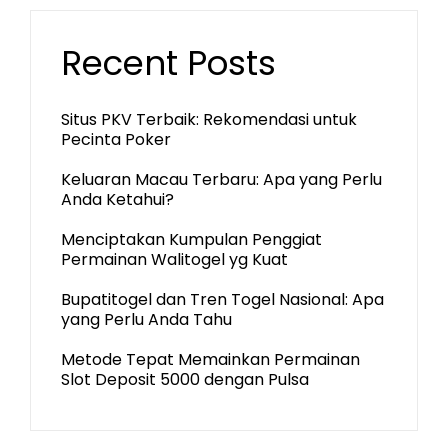
Recent Posts
Situs PKV Terbaik: Rekomendasi untuk
Pecinta Poker
Keluaran Macau Terbaru: Apa yang Perlu
Anda Ketahui?
Menciptakan Kumpulan Penggiat
Permainan Walitogel yg Kuat
Bupatitogel dan Tren Togel Nasional: Apa
yang Perlu Anda Tahu
Metode Tepat Memainkan Permainan
Slot Deposit 5000 dengan Pulsa