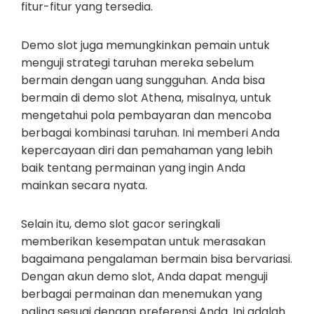
fitur-fitur yang tersedia.
Demo slot juga memungkinkan pemain untuk
menguji strategi taruhan mereka sebelum
bermain dengan uang sungguhan. Anda bisa
bermain di demo slot Athena, misalnya, untuk
mengetahui pola pembayaran dan mencoba
berbagai kombinasi taruhan. Ini memberi Anda
kepercayaan diri dan pemahaman yang lebih
baik tentang permainan yang ingin Anda
mainkan secara nyata.
Selain itu, demo slot gacor seringkali
memberikan kesempatan untuk merasakan
bagaimana pengalaman bermain bisa bervariasi.
Dengan akun demo slot, Anda dapat menguji
berbagai permainan dan menemukan yang
paling sesuai dengan preferensi Anda. Ini adalah