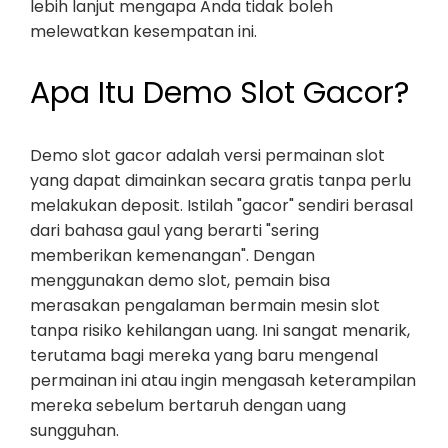
lebih lanjut mengapa Anda tidak boleh
melewatkan kesempatan ini.
Apa Itu Demo Slot Gacor?
Demo slot gacor adalah versi permainan slot
yang dapat dimainkan secara gratis tanpa perlu
melakukan deposit. Istilah "gacor" sendiri berasal
dari bahasa gaul yang berarti "sering
memberikan kemenangan". Dengan
menggunakan demo slot, pemain bisa
merasakan pengalaman bermain mesin slot
tanpa risiko kehilangan uang. Ini sangat menarik,
terutama bagi mereka yang baru mengenal
permainan ini atau ingin mengasah keterampilan
mereka sebelum bertaruh dengan uang
sungguhan.