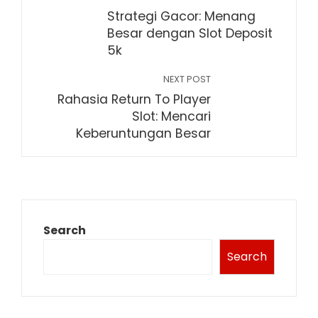
Strategi Gacor: Menang
Besar dengan Slot Deposit
5k
NEXT POST
Rahasia Return To Player
Slot: Mencari
Keberuntungan Besar
Search
Search